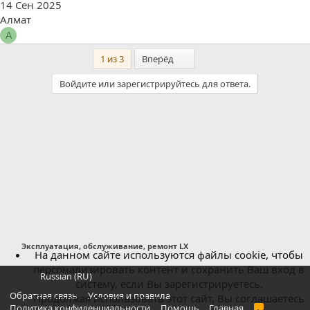
14 Сен 2025
Алмат
А
Последний
1 из 3
Вперёд
Войдите или зарегистрируйтесь для ответа.
Эксплуатация, обслуживание, ремонт LX
На данном сайте используются файлы cookie, чтобы
персонализировать контент и сохранить Ваш вход в
Russian (RU)
систему, если Вы зарегистрируетесь.
Обратная связь
Условия и правила
Продолжая использовать этот сайт, Вы соглашаетесь
Политика конфиденциальности
Помощь
Главная
R