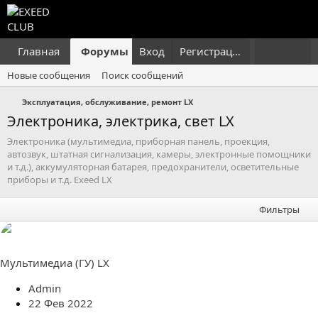
Главная
Форумы
Вход
Что нового?
Регистрация
Пользовател
Новые сообщения
Поиск сообщений
Эксплуатация, обслуживание, ремонт LX
Электроника, электрика, свет LX
Электроника (мультимедиа, приборная панель, проекция,
автозвук, штатная сигнализация, камеры, электронные помощники
и т.д.), аккумуляторная батарея, предохранители, осветительные
приборы и т.д. Exeed LX
Фильтры
Мультимедиа (ГУ) LX
Admin
22 Фев 2022