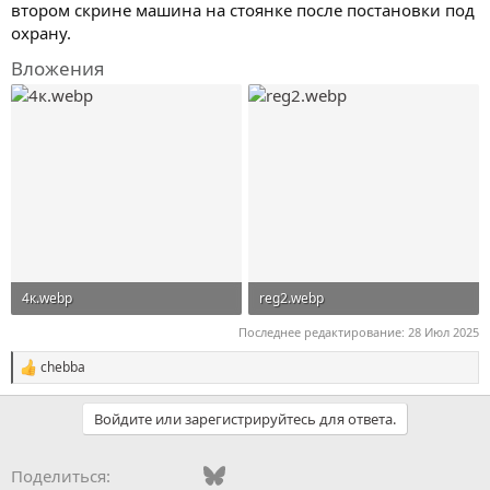
втором скрине машина на стоянке после постановки под
охрану.
Вложения
4к.webp
reg2.webp
60,9 KB · Просмотры: 42
197,4 KB · Просмотры: 38
Последнее редактирование:
28 Июл 2025
chebba
С
и
м
Войдите или зарегистрируйтесь для ответа.
п
а
т
Vkontakte
Facebook
Bluesky
WhatsApp
Telegram
Электронная поч
Поделиться:
и