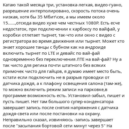
Катаю такой месяца три, установка-легкая, видео-гуано,
разрешение интерполировано, скорость потока очень
низкая, хотя бы 35 Мбит\сек, а мы имеем около
15......,отсюда видео хуже чем честных 1080Р. Есть есче
недостаток, при подключении к карбоксу по вайфай, у
коробки отлетает тырнет, так-что или окно с видео с
регистратора во время движения или тырнет. Может кто
знает хорошие танцы с бубном как на андроиде
включить тырнет по LTE и девайс по вай-фай
одновременно без переключения ЛТЕ на вай-фай? Ну а
так чисто для регика почти штатного без всяких
примочек чисто для гайцов, я думаю имеет место быть,
кстати если подключить не в разрыв проводки от
датчика дождя, а к плафону освещения салона (там-же),
то можно включить режим записи на парковке,в
программе возможность есть. Установил-забыл, пишет и
пусть пишет. Нет там большого супер-конденсатора
завершает запись после снятия напряжения с датчика
дождя-света или после постановки на охрану.
Неправильно сказал, извиняюсь -запись завершает
после "засыпания бортовой сети минут через 5" На