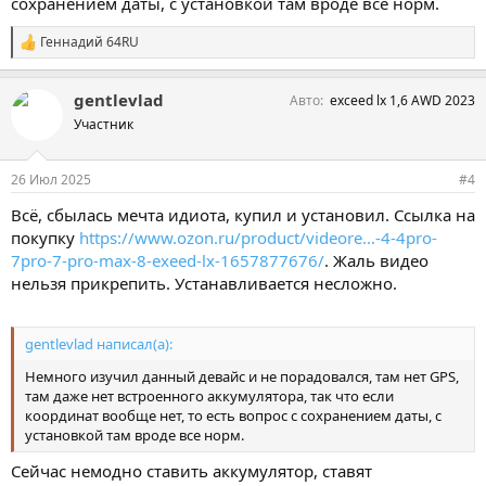
сохранением даты, с установкой там вроде все норм.
Геннадий 64RU
С
и
м
gentlevlad
Авто
exceed lx 1,6 AWD 2023
п
а
Участник
т
и
и
26 Июл 2025
#4
:
Всё, сбылась мечта идиота, купил и установил. Ссылка на
покупку
https://www.ozon.ru/product/videore...-4-4pro-
7pro-7-pro-max-8-exeed-lx-1657877676/
. Жаль видео
нельзя прикрепить. Устанавливается несложно.
gentlevlad написал(а):
Немного изучил данный девайс и не порадовался, там нет GPS,
там даже нет встроенного аккумулятора, так что если
координат вообще нет, то есть вопрос с сохранением даты, с
установкой там вроде все норм.
Сейчас немодно ставить аккумулятор, ставят