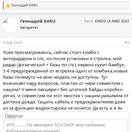
Геннадий 64RU
С
и
м
Геннадий 64RU
Авто
EXEED LX AWD 2023
п
а
Авторитет
т
и
и
6 Апр 2024
#2
:
Тоже присматриваюсь, сейчас стоит комбо с
антирадаром и гпс, но после установки е-стрелка, мой
радар (физический + базы по гпс) нервно курит бамбук,
5-6 предупреждений от естрелка-одно от комбика,новые
базы почемуто на мою модель не доступны. Тут
возникает пару вопросов, пластик от чери совместим с
нашим? У меня лакшери+ без штатной байды-коробко-
регик, и совместим-ли этот хвостик с нашим разьемом от
датчика дождя. Тащить кабель к предохранителям даже
из за функции видеосторожа не хочется. Да есть и в 4к
Оффтоп
УПС..........На аватарке ТОЗ-34ЕР мое любимое
бабахингкрякря оружие!