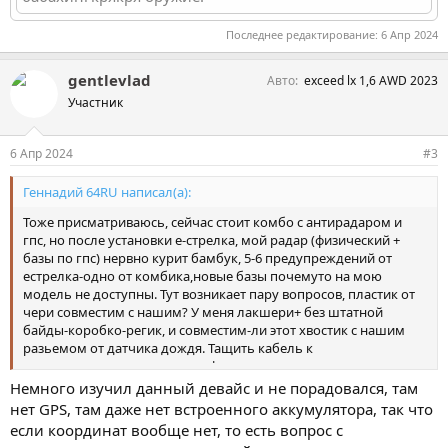
Последнее редактирование:
6 Апр 2024
gentlevlad
Авто
exceed lx 1,6 AWD 2023
Участник
6 Апр 2024
#3
Геннадий 64RU написал(а):
Тоже присматриваюсь, сейчас стоит комбо с антирадаром и
гпс, но после установки е-стрелка, мой радар (физический +
базы по гпс) нервно курит бамбук, 5-6 предупреждений от
естрелка-одно от комбика,новые базы почемуто на мою
модель не доступны. Тут возникает пару вопросов, пластик от
чери совместим с нашим? У меня лакшери+ без штатной
байды-коробко-регик, и совместим-ли этот хвостик с нашим
разьемом от датчика дождя. Тащить кабель к
предохранителям даже из за функции видеосторожа не
хочется. Да есть и в 4к
Немного изучил данный девайс и не порадовался, там
УПС..........На аватарке ТОЗ-34ЕР мое любимое бабахингкрякря
нет GPS, там даже нет встроенного аккумулятора, так что
оружие!
если координат вообще нет, то есть вопрос с