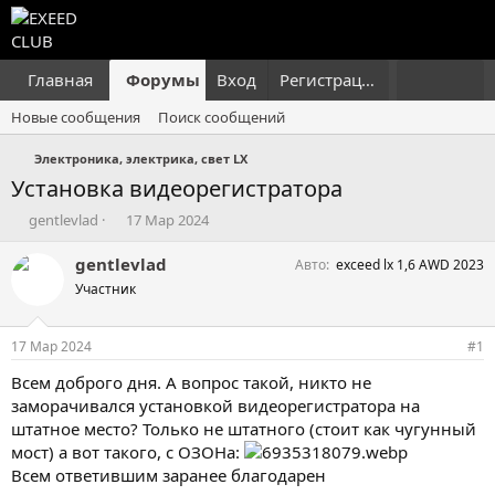
Главная
Форумы
Вход
Что нового?
Регистрация
Пользовател
Новые сообщения
Поиск сообщений
Электроника, электрика, свет LX
Установка видеорегистратора
А
Д
gentlevlad
17 Мар 2024
в
а
т
т
gentlevlad
Авто
exceed lx 1,6 AWD 2023
о
а
Участник
р
н
т
а
е
ч
17 Мар 2024
#1
м
а
ы
л
Всем доброго дня. А вопрос такой, никто не
а
заморачивался установкой видеорегистратора на
штатное место? Только не штатного (стоит как чугунный
мост) а вот такого, с ОЗОНа:
Всем ответившим заранее благодарен