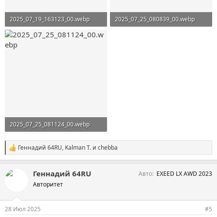
2025_07_19_163123_00.webp
2025_07_25_080839_00.webp
440,6 KB · Просмотры: 49
452,2 KB · Просмотры: 45
2025_07_25_081124_00.webp
633 KB · Просмотры: 50
Геннадий 64RU
,
Kalman T.
и
chebba
С
и
м
Геннадий 64RU
Авто
EXEED LX AWD 2023
п
а
Авторитет
т
и
и
28 Июл 2025
#5
: