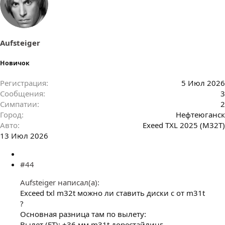
а
т
и
и
:
Aufsteiger
Новичок
Регистрация
5 Июл 2026
Сообщения
3
Симпатии
2
Город
Нефтеюганск
Авто
Exeed TXL 2025 (M32T)
13 Июл 2026
#44
Aufsteiger написал(а):
Exceed txl m32t можно ли ставить диски с от m31t
?
Основная разница там по вылету:
Вылет (ET): +36 мм m31t дорестайлинг