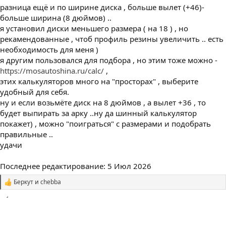
разница ещё и по ширине диска , больше вылет (+46)-
больше ширина (8 дюймов) ..
я установил диски меньшего размера ( на 18 ) , но
рекамендованные , чтоб профиль резины увеличить .. есть
необходимость для меня )
я другим пользовался для подбора , но этим тоже можно -
https://mosautoshina.ru/calc/
,
этих калькуляторов много на "просторах" , выберите
удобный для себя.
ну и если возьмёте диск на 8 дюймов , а вылет +36 , то
будет выпирать за арку ..ну да шинный калькулятор
покажет) , можно "поиграться" с размерами и подобрать
правильные ..
удачи
Последнее редактирование:
5 Июл 2026
Беркут
и
chebba
С
и
м
п
а
т