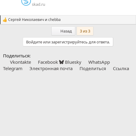
skad.ru
Сергей Николаевич
и
chebba
С
и
Первый
Назад
3 из 3
м
п
а
Войдите или зарегистрируйтесь для ответа.
т
и
Поделиться:
и
:
Vkontakte
Facebook
Bluesky
WhatsApp
Telegram
Электронная почта
Поделиться
Ссылка