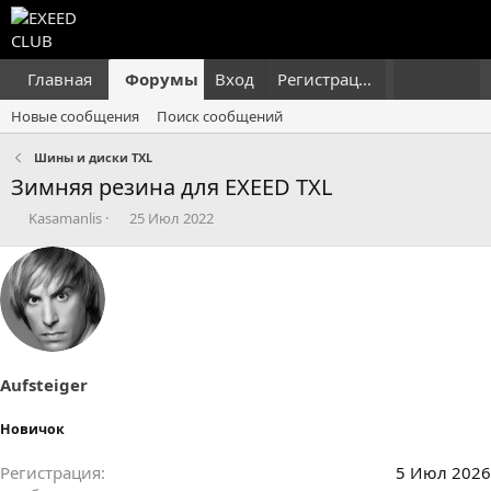
Главная
Форумы
Вход
Что нового?
Регистрация
Пользовател
Новые сообщения
Поиск сообщений
Шины и диски TXL
Зимняя резина для EXEED TXL
А
Д
Kasamanlis
25 Июл 2022
в
а
т
т
о
а
р
н
т
а
е
ч
м
а
ы
л
Aufsteiger
а
Новичок
Регистрация
5 Июл 2026