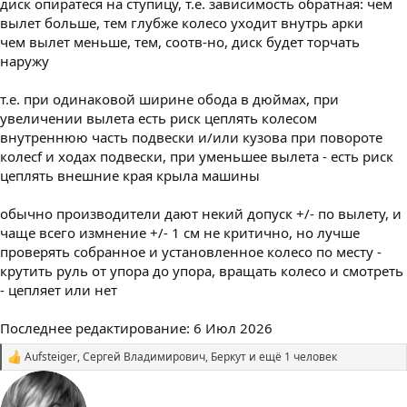
диск опиратеся на ступицу, т.е. зависимость обратная: чем
вылет больше, тем глубже колесо уходит внутрь арки
чем вылет меньше, тем, соотв-но, диск будет торчать
наружу
т.е. при одинаковой ширине обода в дюймах, при
увеличении вылета есть риск цеплять колесом
внутреннюю часть подвески и/или кузова при повороте
колесf и ходах подвески, при уменьшее вылета - есть риск
цеплять внешние края крыла машины
обычно производители дают некий допуск +/- по вылету, и
чаще всего измнение +/- 1 см не критично, но лучше
проверять собранное и установленное колесо по месту -
крутить руль от упора до упора, вращать колесо и смотреть
- цепляет или нет
Последнее редактирование:
6 Июл 2026
Aufsteiger
,
Сергей Владимирович
,
Беркут
и ещё 1 человек
С
и
м
п