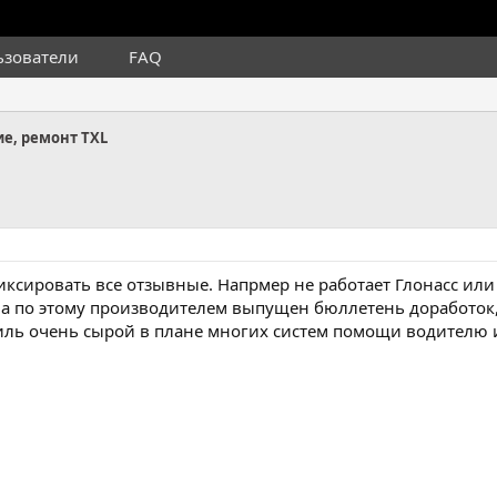
ьзователи
FAQ
е, ремонт TXL
иксировать все отзывные. Напрмер не работает Глонасс или
, а по этому производителем выпущен бюллетень доработок,
иль очень сырой в плане многих систем помощи водителю и