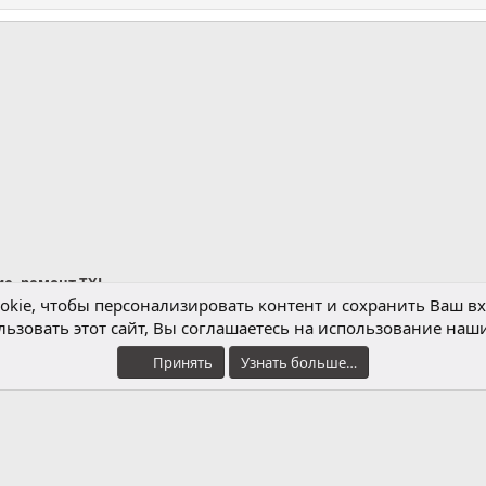
нная почта
лка
е, ремонт TXL
kie, чтобы персонализировать контент и сохранить Ваш вхо
ьзовать этот сайт, Вы соглашаетесь на использование наши
Обратная связь
Условия и правила
Принять
Узнать больше…