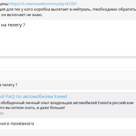
рщины
https://t.me/exeedcommunity/47287
ия для тех у кого коробка вылетает в нейтраль. Необходимо обратит
 он включает не знаю.
на телегу ?
 телегу ?
й FAQ по автомобилям Exeed
н обобщенный личный опыт владельцев автомобилей Exeed в российском
что вы хотели знать, и даже больше!
nfo
ного полезного