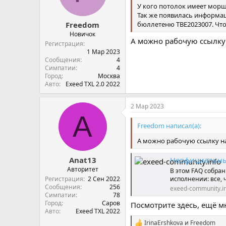
У кого потолок имеет мо
Так же появилась информац
бюллетеню TBE2023007. Что
Freedom
Новичок
А можно рабочую ссылку 
Регистрация
1 Мар 2023
Сообщения
4
Симпатии
4
Город
Москва
Авто
Exeed TXL 2.0 2022
2 Мар 2023
A
Freedom написал(а):
А можно рабочую ссылку на
Anat13
Неофициальны
Авторитет
В этом FAQ собра
Регистрация
2 Сен 2022
исполнении: все, 
Сообщения
256
exeed-community.i
Симпатии
78
Город
Саров
Посмотрите здесь, ещё м
Авто
Exeed TXL 2022
IrinaErshkova
и
Freedom