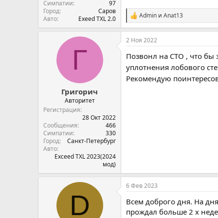
Симпатии
97
Город
Саров
Admin
и
Anat13
С
Авто
Exeed TXL 2.0
и
м
2 Ноя 2022
п
Г
а
Позвонл на СТО , что бы
т
и
уплотнения лобового сте
и
Рекомендую поинтересова
:
Григорич
Авторитет
Регистрация
28 Окт 2022
Сообщения
466
Симпатии
330
Город
Санкт-Петербург
Авто
Exceed TXL 2023(2024
мод)
6 Фев 2023
D
Всем доброго дня. На дн
прождал больше 2 х неде