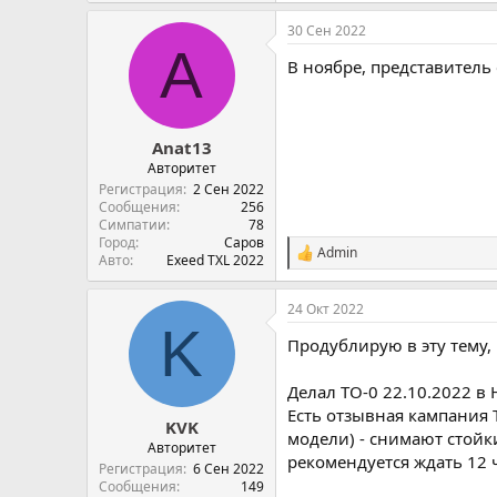
30 Сен 2022
A
В ноябре, представитель
Anat13
Авторитет
Регистрация
2 Сен 2022
Сообщения
256
Симпатии
78
Город
Саров
Admin
С
Авто
Exeed TXL 2022
и
м
24 Окт 2022
п
K
а
Продублирую в эту тему,
т
и
и
Делал ТО-0 22.10.2022 в
:
Есть отзывная кампания 
KVK
модели) - снимают стойки
Авторитет
рекомендуется ждать 12 ч
Регистрация
6 Сен 2022
Сообщения
149