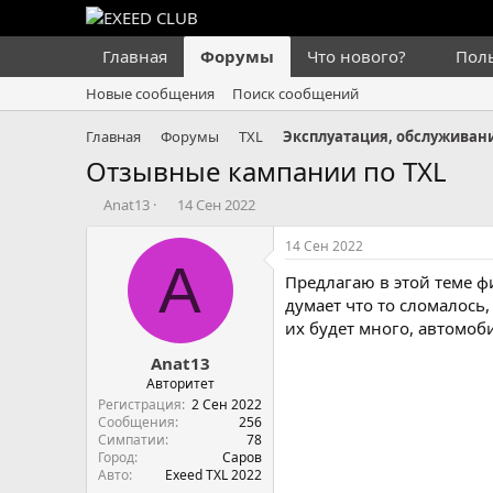
Главная
Форумы
Что нового?
Пол
Новые сообщения
Поиск сообщений
Главная
Форумы
TXL
Эксплуатация, обслуживани
Отзывные кампании по TXL
А
Д
Anat13
14 Сен 2022
в
а
т
т
14 Сен 2022
о
а
A
Предлагаю в этой теме ф
р
н
т
а
думает что то сломалось
е
ч
их будет много, автомоб
м
а
Anat13
ы
л
а
Авторитет
Регистрация
2 Сен 2022
Сообщения
256
Симпатии
78
Город
Саров
Авто
Exeed TXL 2022