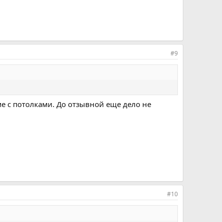
#9
е с потолками. До отзывной еще дело не
#10