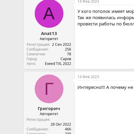
14 Фев 2023
п
A
а
У кого потолок имеет 
т
и
Так же появилась информ
и
провести работы по бюлл
:
Anat13
Авторитет
Регистрация
2 Сен 2022
Сообщения
256
Симпатии
78
Город
Саров
Авто
Exeed TXL 2022
14 Фев 2023
Г
Интересно!!! А почему н
Григорич
Авторитет
Регистрация
28 Окт 2022
Сообщения
466
Симпатии
330