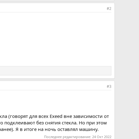
#2
#3
ла (говорят для всех Exeed вне зависимости от
то подклеивают без снятия стекла. Но при этом
анее). Я в итоге на ночь оставлял машину.
Последнее редактирование:
24 Окт 2022