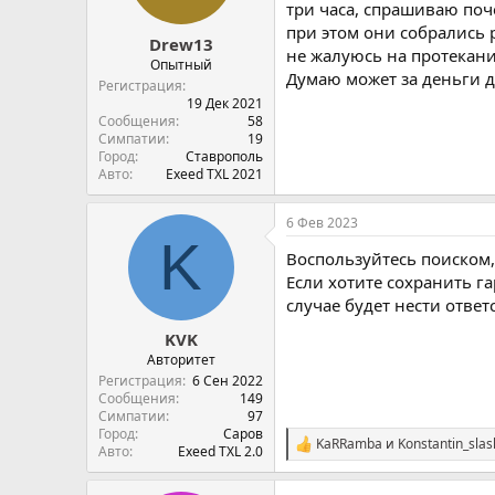
три часа, спрашиваю поче
при этом они собрались 
Drew13
не жалуюсь на протекани
Опытный
Думаю может за деньги д
Регистрация
19 Дек 2021
Сообщения
58
Симпатии
19
Город
Ставрополь
Авто
Exeed TXL 2021
6 Фев 2023
K
Воспользуйтесь поиском,
Если хотите сохранить га
случае будет нести ответ
KVK
Авторитет
Регистрация
6 Сен 2022
Сообщения
149
Симпатии
97
Город
Саров
KaRRamba
и
Konstantin_slas
С
Авто
Exeed TXL 2.0
и
м