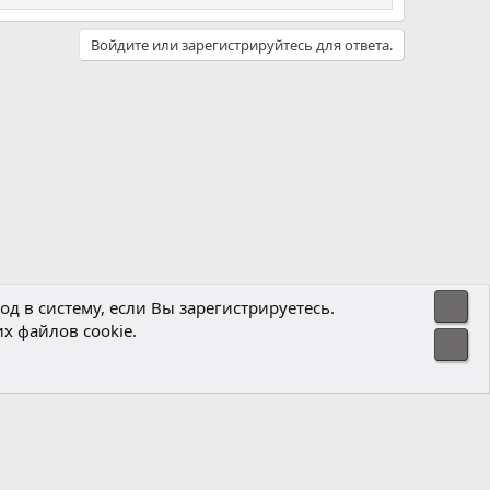
Войдите или зарегистрируйтесь для ответа.
Свер
д в систему, если Вы зарегистрируетесь.
х файлов cookie.
Политика конфиденциальности
Помощь
Главная
R
Сниз
S
S