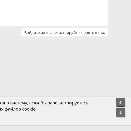
Войдите или зарегистрируйтесь для ответа.
Свер
д в систему, если Вы зарегистрируетесь.
х файлов cookie.
Политика конфиденциальности
Помощь
Главная
R
Сниз
S
S