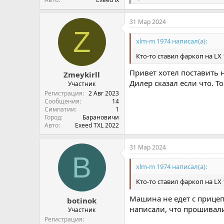
и
м
31 Мар 2024
п
Z
а
т
xlm-m 1974 написал(а):
и
и
Кто-то ставил фаркоп на LX 
:
Привет хотел поставить н
Zmeykirll
Дилер сказал если что. Т
Участник
Регистрация
2 Авг 2023
Сообщения
14
Симпатии
1
Город
Барановичи
Авто
Exeed TXL 2022
31 Мар 2024
B
xlm-m 1974 написал(а):
Кто-то ставил фаркоп на LX 
Машина не едет с прицеп
botinok
написали, что прошивали
Участник
Регистрация