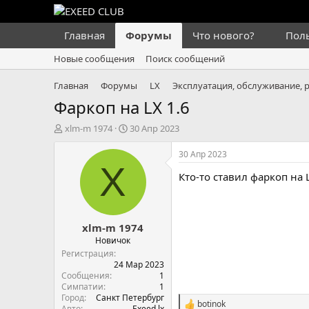
Главная
Форумы
Что нового?
Пол
Новые сообщения
Поиск сообщений
Главная
Форумы
LX
Эксплуатация, обслуживание, 
Фаркоп на LX 1.6
А
Д
xlm-m 1974
30 Апр 2023
в
а
т
т
30 Апр 2023
о
а
X
Кто-то ставил фаркоп на 
р
н
т
а
е
ч
м
а
xlm-m 1974
ы
л
а
Новичок
Регистрация
24 Мар 2023
Сообщения
1
Симпатии
1
Город
Санкт Петербург
botinok
С
Авто
Exeed lx