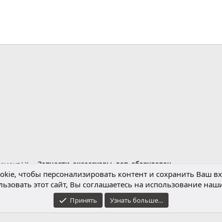
нная почта
лка
ремонт LX
Запчасти, аксессуары, доп. оборудование LX
kie, чтобы персонализировать контент и сохранить Ваш вхо
ьзовать этот сайт, Вы соглашаетесь на использование наши
Обратная связь
Условия и правила
Принять
Узнать больше…