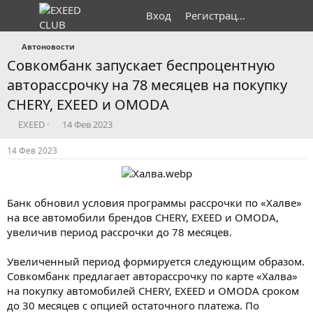
Вход
Регистрация
Автоновости
Совкомбанк запускает беспроцентную
авторассрочку на 78 месяцев на покупку
CHERY, EXEED и OMODA
А
Д
EXEED
14 Фев 2023
в
а
т
т
14 Фев 2023
о
а
р
н
т
а
е
ч
Банк обновил условия программы рассрочки по «Халве»
м
а
на все автомобили брендов CHERY, EXEED и OMODA,
ы
л
увеличив период рассрочки до 78 месяцев.
а
Увеличенный период формируется следующим образом.
Совкомбанк предлагает авторассрочку по карте «Халва»
на покупку автомобилей CHERY, EXEED и OMODA сроком
до 30 месяцев с опцией остаточного платежа. По