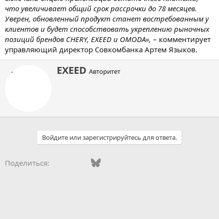
что увеличивает общий срок рассрочки до 78 месяцев.
Уверен, обновленный продукт станет востребованным у
клиентов и будет способствовать укреплению рыночных
позиций брендов CHERY, EXEED и OMODA»,
– комментирует
управляющий директор Совкомбанка Артем Языков.
А
EXEED
Авторитет
в
т
о
р
Войдите или зарегистрируйтесь для ответа.
Vkontakte
Facebook
Bluesky
WhatsApp
Telegram
Электронная поч
Поделиться: