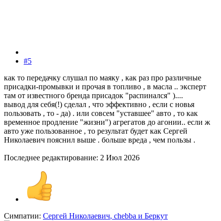
#5
как то передачку слушал по маяку , как раз про различные
присадки-промывки и прочая в топливо , в масла .. эксперт
там от известного бренда присадок "распинался" )....
вывод для себя(!) сделал , что эффективно , если с новья
пользовать , то - да) . или совсем "уставшее" авто , то как
временное продление "жизни") агрегатов до агонии.. если ж
авто уже пользованное , то результат будет как Сергей
Николаевич пояснил выше . больше вреда , чем пользы .
Последнее редактирование:
2 Июл 2026
Симпатии:
Сергей Николаевич
,
chebba
и
Беркут