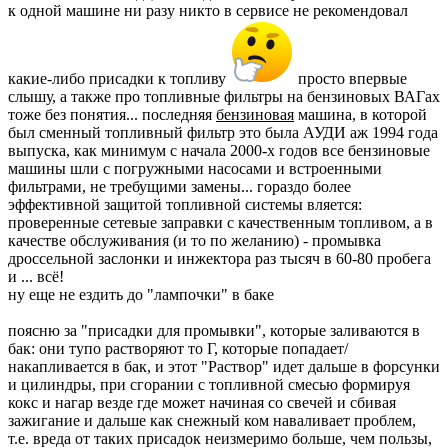
к одной машине ни разу никто в сервисе не рекомендовал
какие-либо присадки к топливу
просто впервые
слышу, а также про топливные фильтры на бензиновых ВАГах
тоже без понятия... последняя
бензиновая
машина, в которой
был сменный топливный фильтр это была АУДИ аж 1994 года
выпуска, как минимум с начала 2000-х годов все бензиновые
машины шли с погружными насосами и встроенными
фильтрами, не требущими замены... гораздо более
эффективной защитой топливной системы вляется:
проверенные сетевые заправки с качественным топливом, а в
качестве обслуживания (и то по желанию) - промывка
дроссельной заслонки и инжектора раз тысяч в 60-80 пробега
и ... всё!
ну еще не ездить до "лампочки" в баке
поясню за "присадки для промывки", которые заливаются в
бак: они тупо растворяют то Г, которые попадает/
накапливается в бак, и этот "Раствор" идет дальше в форсунки
и цилиндры, при сгорании с топливной смесью формируя
кокс и нагар везде где может начиная со свечей и сбивая
зажигание и дальше как снежный ком наваливает проблем,
т.е. вреда от таких присадок неизмеримо больше, чем пользы,