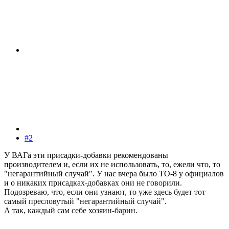
#2
У ВАГа эти присадки-добавки рекомендованы
производителем и, если их не использовать, то, ежели что, то
"негарантийный случай". У нас вчера было ТО-8 у официалов
и о никаких пр
исадках-добавках они не говорили.
Подозреваю, что, если они узнают, то уже здесь будет тот
самый пресловутый "негарантийный случай".
А так, каждый сам себе хозяин-барин.