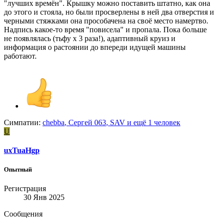
"лучших времён". Крышку можно поставить штатно, как она
до этого и стояла, но были просверлены в ней два отверстия и
черными стяжками она прособачена на своё место намертво.
Надпись какое-то время "повисела" и пропала. Пока больше
не появлялась (тьфу х 3 раза!), адаптивный круиз и
информация о растоянии до впереди идущей машины
работают.
Симпатии:
chebba
,
Сергей 063
,
SAV
и ещё 1 человек
U
uxTuaHgp
Опытный
Регистрация
30 Янв 2025
Сообщения