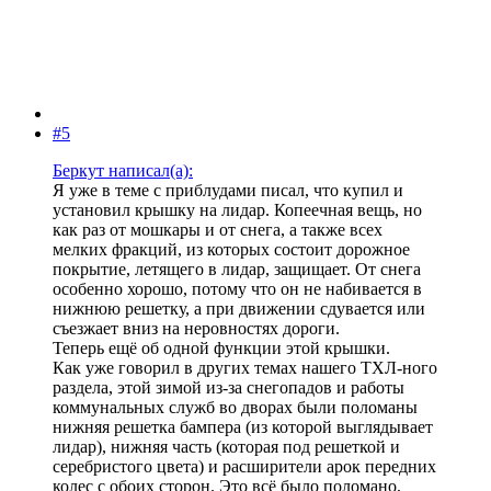
#5
Беркут написал(а):
Я уже в теме с приблудами писал, что купил и
установил крышку на лидар. Копеечная вещь, но
как раз от мошкары и от снега, а также всех
мелких фракций, из которых состоит дорожное
покрытие, летящего в лидар, защищает. От снега
особенно хорошо, потому что он не набивается в
нижнюю решетку, а при движении сдувается или
съезжает вниз на неровностях дороги.
Теперь ещё об одной функции этой крышки.
Как уже говорил в других темах нашего ТХЛ-ного
раздела, этой зимой из-за снегопадов и работы
коммунальных служб во дворах были поломаны
нижняя решетка бампера (из которой выглядывает
лидар), нижняя часть (которая под решеткой и
серебристого цвета) и расширители арок передних
колес с обоих сторон. Это всё было поломано,