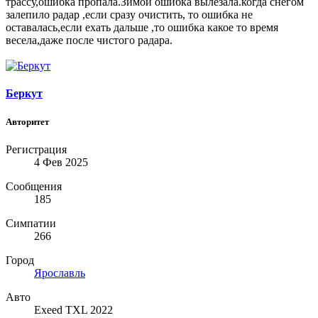
трассу,ошибка пропала.Зимой ошибка вылезала.когда снегом
залепило радар ,если сразу очистить, то ошибка не
оставалась,если ехать дальше ,то ошибка какое то время
весела,даже после чистого радара.
Беркут
Авторитет
Регистрация
4 Фев 2025
Сообщения
185
Симпатии
266
Город
Ярославль
Авто
Exeed TXL 2022