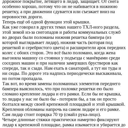
дорожное покрытие, летящего в лидар, защищает. От снега
особенно хорошо, потому что он не набивается в нижнюю
решетку, а при движении сдувается или съезжает вниз на
неровностях дороги.
Теперь ещё об одной функции этой крышки.
Как уже говорил в других темах нашего ТХЛ-ного раздела,
этой зимой из-за снегопадов и работы коммунальных служб
во дворах были поломаны нижняя решетка бампера (из
которой выглядывает лидар), нижняя часть (которая под
решеткой и серебристого цвета) и расширители арок передних
колес с обоих сторон. Это всё было поломано, когда жена
выгоняла машину со стоянки у подъезда с манёврами среди
соседних машин и при наличии замерзших брустверов как
спереди, так и сзади. Нам ехать в санаторий, а тут ни туды и
ни сюды. По дороге эта надпись периодически выскакивала,
но потом пропадала.
Так вот, во время замены поломанных элементов переднего
бампера выяснилось, что при поломке решетки ею было
сломано крепление лидара и его рамки. Если бы не крышка,
то лидара у нас не было бы - потеряли бы, а так он просто
болтался между своей крепежной площадкой и этой крышкой.
Крепления обломаны напрочь на самом лидаре и его рамке.
Сам лидар стоит порядка 70 тр (смайл рука-лицо).
Четыре длинные стяжки практически намертво фиксируют
лидар к крепежной площадке, рамка изымается и убирается до