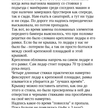
когда жена выгоняла машину со стоянки у
подъезда с манёврами среди соседних машин и
при наличии замерзших брустверов как спереди,
так и сзади. Нам ехать в санаторий, а тут ни туды
и ни сюды. По дороге эта надпись периодически
выскакивала, но потом пропадала.
Так вот, во время замены поломанных элементов
переднего бампера выяснилось, что при поломке
решетки ею было сломано крепление лидара и его
рамки. Если бы не крышка, то лидара у нас не
было бы - потеряли бы, а так он просто болтался
между своей крепежной площадкой и этой
крышкой.
Крепления обломаны напрочь на самом лидаре и
его рамке. Сам лидар стоит порядка 70 тр (смайл
рука-лицо).
Четыре длинные стяжки практически намертво
фиксируют лидар к крепежной площадке, рамка
изымается и убирается до "лучших времён".
Крышку можно поставить штатно, как она до
этого и стояла, но были просверлены в ней два
отверстия и черными стяжками она прособачена
на своё место намертво.
Надпись какое-то время "повисела" и пропала.
Пока больше не появлялась (тьфу х 3 раза!),