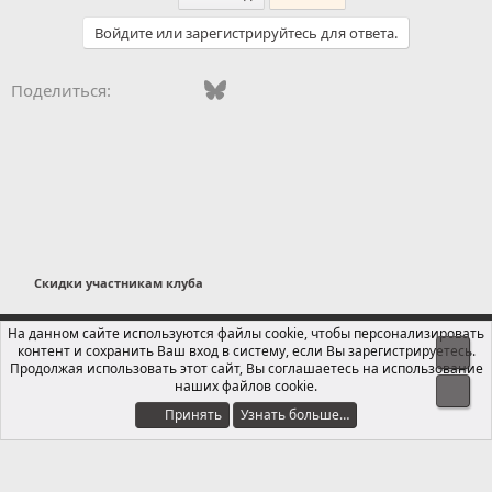
Войдите или зарегистрируйтесь для ответа.
Vkontakte
Facebook
Bluesky
WhatsApp
Telegram
Электронная поч
Ссылка
Поделиться:
Скидки участникам клуба
Russian (RU)
На данном сайте используются файлы cookie, чтобы персонализировать
контент и сохранить Ваш вход в систему, если Вы зарегистрируетесь.
Свер
Обратная связь
Условия и правила
Продолжая использовать этот сайт, Вы соглашаетесь на использование
Политика конфиденциальности
Помощь
Главная
R
наших файлов cookie.
Сниз
S
S
Принять
Узнать больше…
®
Локализация от xenForo.Info