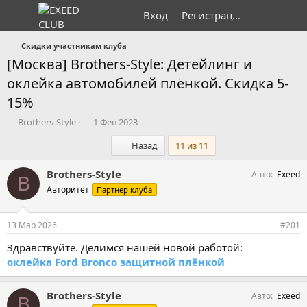
Вход
Регистрация
Скидки участникам клуба
[Москва] Brothers-Style: Детейлинг и
оклейка автомобилей плёнкой. Скидка 5-
15%
А
Д
Brothers-Style
1 Фев 2023
в
а
Первый
Назад
11 из 11
т
т
о
а
р
н
Brothers-Style
Авто
Exeed
B
т
а
Авторитет
Партнер клуба
е
ч
м
а
ы
л
13 Мар 2026
#201
а
Здравствуйте. Делимся нашей новой работой:
оклейка Ford Bronco защитной плёнкой
Brothers-Style
Авто
Exeed
B