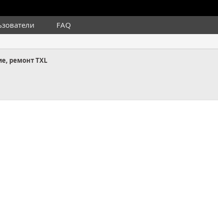
ьзователи
FAQ
е, ремонт TXL