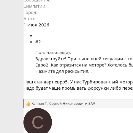
Симпатии
Город
Авто
1 Июл 2026
#2
Пол. написал(а):
Здравствуйте! При нынешней ситуации с то
Евро2. Как отразится на моторе? Хотелось 
Нажмите для раскрытия...
Наш стандарт евро5. У нас Турбированный мотор 
Надо будет чаще промывать форсунки либо пере
Kalman T.
,
Сергей Николаевич
и
SAV
С
и
м
C
п
а
т