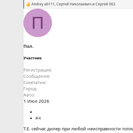
Andrey ab111
,
Сергей Николаевич
и
Сергей 063
С
и
м
П
п
а
т
и
и
:
Пол.
Участник
Регистрация
Сообщения
Симпатии
Город
Авто
1 Июл 2026
#4
Т.Е. сейчас дилер при любой неисправности топ