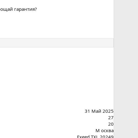
рощай гарантия?
31 Май 2025
27
20
М осква
Exeed TXL 20249