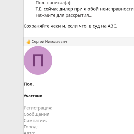
Пол. написал(а):
Т.Е. сейчас дилер при любой неисправност
Нажмите для раскрытия...
Сохраняйте чеки и, если что, в суд на АЗС.
Сергей Николаевич
С
и
м
П
п
а
т
и
и
:
Пол.
Участник
Регистрация
Сообщения
Симпатии
Город
Авто