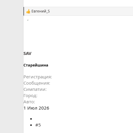
Евгений_S
С
и
м
п
а
т
и
и
:
SAV
Старейшина
Регистрация
Сообщения
Симпатии
Город
Авто
1 Июл 2026
#5