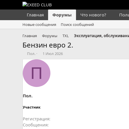
Главная
Форумы
Что нового?
Пол
Новые сообщения
Поиск сообщений
Главная
Форумы
TXL
Эксплуатация, обслуживани
Бензин евро 2.
А
Д
Пол.
1 Июл 2026
в
а
т
т
П
о
а
р
н
т
а
е
ч
м
а
ы
л
Пол.
а
Участник
Регистрация
Сообщения