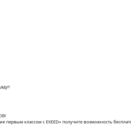
дадут
ОВ!
е первым классом с EXEED» получите возможность бесплатн