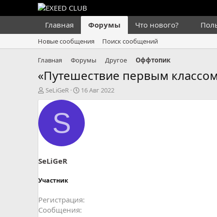
Главная
Форумы
Что нового?
Пол
Новые сообщения
Поиск сообщений
Главная
Форумы
Другое
Оффтопик
«Путешествие первым классом 
А
Д
SeLiGeR
16 Авг 2022
в
а
т
т
S
о
а
р
н
т
а
е
ч
м
а
ы
л
SeLiGeR
а
Участник
Регистрация
Сообщения