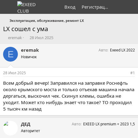
Вход
Регистрация
Эксплуатация, обслуживание, ремонт LX
LX сошел с ума
А
Д
eremak
28 Июл 2025
в
а
т
т
eremak
Авто
Exeed LX 2022
E
о
а
Новичок
р
н
т
а
е
ч
28 Июл 2025
#1
м
а
ы
л
Всем добрый вечер! Заправился на заправке Роснефть
а
около крымского моста и только отъехав машина начала
дергаться, выскочил чек. Скинул клемы, ошибка не
уходит. Может кто нибудь знает что такое? ТО проходил
5 тысяч км назад
ДЕД
Авто
EXEED LX premium + 2023 1,5
Авторитет