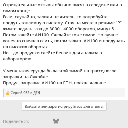
Отрицательные отзывы обычно висят в середине или в
самом конце.
Если, случайно, залили не дизель, то попробуйте
продуть топливную систему. Стоя на месте в режиме "Р"
жмите педаль газа до 3000 - 4000 оборотов, минут 5.
Потом залейте АИ100. Сделайте тоже самое. Но лучше
конечно сначала слить, потом залить АИ100 и продувать
на высоких оборотах.
Но... до продувки слейте бензин для анализа в
лабораторию.
У меня такая ерунда была этой зимой на трассе,после
заправки на Лукойле.
Продул, заправил АИ100 на ГПН, поехал дальше.
Сергей 063
и
ДЕД
С
и
м
Войдите или зарегистрируйтесь для ответа.
п
а
т
Vkontakte
Facebook
Bluesky
WhatsApp
Telegram
Электронная поч
Поделиться:
и
и