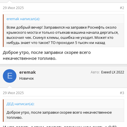
29 Июл 2025
#2
eremak написал(а):
Всем добрый вечер! Заправился на заправке Роснефть около
крымского моста и только отъехав машина начала дергаться,
выскочил чек. Скинул клемы, ошибка не уходит. Может кто
нибудь знает что такое? ТО проходил 5 тысяч км назад
Доброе утро, после заправки скорее всего
некачественное топливо.
eremak
Авто
Exeed LX 2022
E
Новичок
29 Июл 2025
#3
ДЕД написал(а):
Доброе утро, после заправки скорее всего некачественное
топливо.
И что делать с этим, сливать горючку или ехать к ОД?