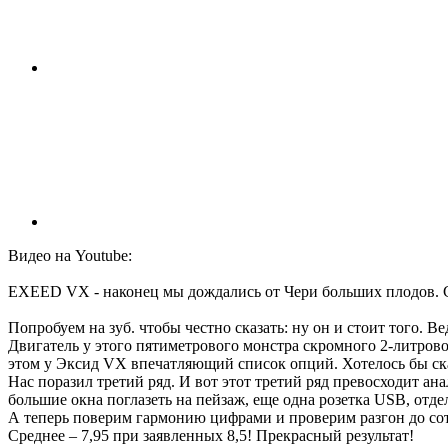
Видео на Youtube:
EXEED VX - наконец мы дождались от Чери больших плодов.
Попробуем на зуб. чтобы честно сказать: ну он и стоит того. В
Двигатель у этого пятиметрового монстра скромного 2-литровог
этом у Эксид VX впечатляющий список опций. Хотелось бы сказа
Нас поразил третий ряд. И вот этот третий ряд превосходит ана
большие окна поглазеть на пейзаж, еще одна розетка USB, отде
А теперь поверим гармонию цифрами и проверим разгон до сот
Среднее – 7,95 при заявленных 8,5! Прекрасный результат!