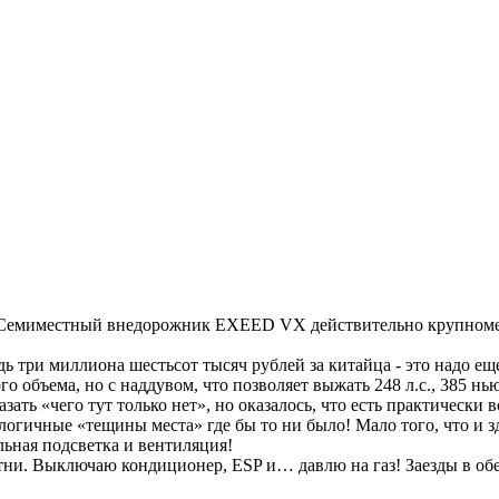
 Семиместный внедорожник EXEED VX действительно крупноме
едь три миллиона шестьсот тысяч рублей за китайца - это надо ещ
о объема, но с наддувом, что позволяет выжать 248 л.с., 385 нь
ть «чего тут только нет», но оказалось, что есть практически в
логичные «тещины места» где бы то ни было! Мало того, что и зд
льная подсветка и вентиляция!
ни. Выключаю кондиционер, ESP и… давлю на газ! Заезды в обе