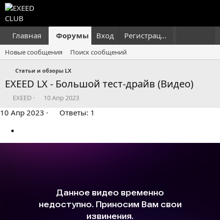
Главная
Форумы
Вход
Что нового?
Регистрация
Пользовател
Новые сообщения
Поиск сообщений
Статьи и обзоры LX
EXEED LX - Большой тест-драйв (Видео)
А
Д
EXEED
10 Апр 2023
в
а
10 Апр 2023
Ответы: 1
т
т
о
а
р
н
т
а
е
ч
м
а
ы
л
а