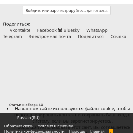
Войдите или зарегистрируйтесь для ответа.
Поделиться:
Vkontakte
Facebook
Bluesky
WhatsApp
Telegram
Электронная почта
Поделиться
Ссылка
Статьи и обзоры LX
На данном сайте используются файлы cookie, чтобы
персонализировать контент и сохранить Ваш вход в
Russian (RU)
систему, если Вы зарегистрируетесь.
Обратная связь
Условия и правила
Продолжая использовать этот сайт, Вы соглашаетесь
Политика конфиденциальности
Помощь
Главная
R