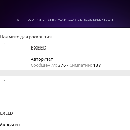
Нажмите для раскрытия...
А
EXEED
в
т
Авторитет
о
Сообщения
376
Симпатии
138
р
EXEED
Авторитет