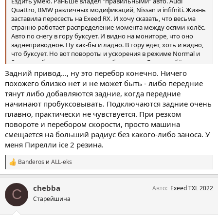
Ездить умею. Раньше владел "правильными" авто. Audi
Quattro, BMW различных модификаций, Nissan и infifniti. Жизнь
заставила пересесть на Exeed RX. И хочу сказать, что весьма
странно работает распределение момента между осями колёс.
Авто по снегу в гору буксует. И видно на мониторе, что оно
заднеприводное. Ну как-бы и ладно. В гору едет, хоть и видно,
что буксует. Но вот повороты и ускорения в режиме Normal и
Smow особенно, проходит ну не безопасно. Езжу с ребёнком и
весьма странно прохожу повороты. Как будто на
Задний привод..., ну это перебор конечно. Ничего
заднепривожной бэхе года 98го....может что-то нужно
похожего близко нет и не может быть - либо передние
включить в каком-то скрытом меню ? Ошибок нет. Esp
тянут либо добавляются задние, когда передние
отключается и включается. Но разницы особой нет. Авто
начинают пробуксовывать. Подключаются задние очень
можно развернуть педалью газа с вывернутыми колёсами. И
плавно, практически не чувствуется. При резком
это при включённой esp. У всех так настроенно или нужно что-
повороте и перебором скорости, просто машина
то ремонтировать? И ещё момент. Когда убираешь газ, то авто
ещё набирает обороты примерно пол секунды. Реагирует с
смещается на больший радиус без какого-либо заноса. У
запозданием. (Коврик педали не мешает) у кого как едет авто
меня Пирелли ice 2 резина.
по снегу? (Резина зима новая nokian)
Banderos
и
ALL-eks
С
и
м
chebba
Авто
Exeed TXL 2022
п
C
а
Старейшина
т
и