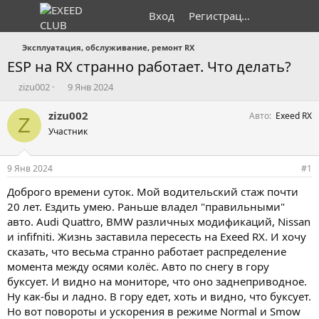
Вход
Регистрация
Эксплуатация, обслуживание, ремонт RX
ESP на RX странно работает. Что делать?
А
Д
zizu002
9 Янв 2024
в
а
т
т
zizu002
Авто
Exeed RX
Z
о
а
Участник
р
н
т
а
е
ч
9 Янв 2024
#1
м
а
ы
л
Доброго времени суток. Мой водительский стаж почти
а
20 лет. Ездить умею. Раньше владел "правильными"
авто. Audi Quattro, BMW различных модификаций, Nissan
и infifniti. Жизнь заставила пересесть на Exeed RX. И хочу
сказать, что весьма странно работает распределение
момента между осями колёс. Авто по снегу в гору
буксует. И видно на мониторе, что оно заднеприводное.
Ну как-бы и ладно. В гору едет, хоть и видно, что буксует.
Но вот повороты и ускорения в режиме Normal и Smow