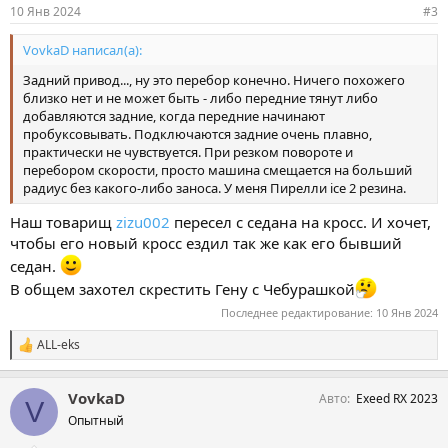
и
10 Янв 2024
#3
:
VovkaD написал(а):
Задний привод..., ну это перебор конечно. Ничего похожего
близко нет и не может быть - либо передние тянут либо
добавляются задние, когда передние начинают
пробуксовывать. Подключаются задние очень плавно,
практически не чувствуется. При резком повороте и
перебором скорости, просто машина смещается на больший
радиус без какого-либо заноса. У меня Пирелли ice 2 резина.
Наш товарищ
zizu002
пересел с седана на кросс. И хочет,
чтобы его новый кросс ездил так же как его бывший
седан.
В общем захотел скрестить Гену с Чебурашкой
Последнее редактирование:
10 Янв 2024
ALL-eks
С
и
м
VovkaD
Авто
Exeed RX 2023
п
V
а
Опытный
т
и