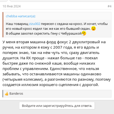
и
10 Янв 2024
#4
:
chebba написал(а):
Наш товарищ
zizu002
пересел с седана на кросс. И хочет, чтобы
его новый кросс ездил так же как его бывший седан.
В общем захотел скрестить Гену с Чебурашкой
У меня вторая машина форд фокус 2 двухлитровый на
ручке, на котором я езжу с 2007 года, я его вдоль и
поперек знаю, так на нём чуть что, сразу двигатель
душится. На RX проще - нажал больше газ - поехал
быстрее даже по снежной каше, вообще никаких
проблем с управлением. Единственное, что нельзя
забывать, что останавливаются машины одинаково
(четырьмя колесами), а разгоняются по разному, поэтому
создается иллюзия хорошего сцепления с дорогой.
Banderos
С
и
м
Войдите или зарегистрируйтесь для ответа.
п
а