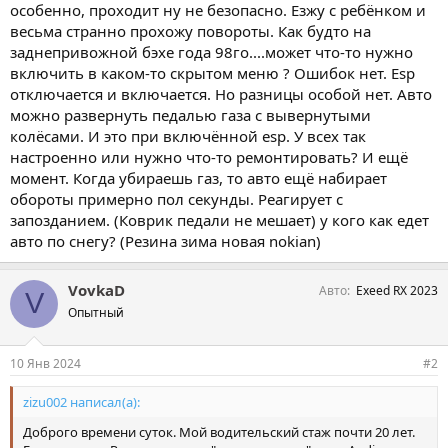
особенно, проходит ну не безопасно. Езжу с ребёнком и
весьма странно прохожу повороты. Как будто на
заднепривожной бэхе года 98го....может что-то нужно
включить в каком-то скрытом меню ? Ошибок нет. Esp
отключается и включается. Но разницы особой нет. Авто
можно развернуть педалью газа с вывернутыми
колёсами. И это при включённой esp. У всех так
настроенно или нужно что-то ремонтировать? И ещё
момент. Когда убираешь газ, то авто ещё набирает
обороты примерно пол секунды. Реагирует с
запозданием. (Коврик педали не мешает) у кого как едет
авто по снегу? (Резина зима новая nokian)
VovkaD
Авто
Exeed RX 2023
V
Опытный
10 Янв 2024
#2
zizu002 написал(а):
Доброго времени суток. Мой водительский стаж почти 20 лет.