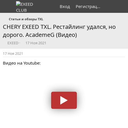
Вход
Регистрация
Статьи и обзоры TXL
CHERY EXEED TXL. Рестайлинг удался, но
дорого. AcademeG (Видео)
А
Д
EXEED
17 Ноя 2021
в
а
т
т
17 Ноя 2021
о
а
Видео на Youtube:
р
н
т
а
е
ч
м
а
ы
л
а