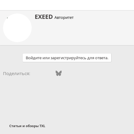
А
EXEED
Авторитет
в
т
о
р
Войдите или зарегистрируйтесь для ответа.
Vkontakte
Facebook
Bluesky
WhatsApp
Telegram
Электронная поч
Ссылка
Поделиться:
Статьи и обзоры TXL