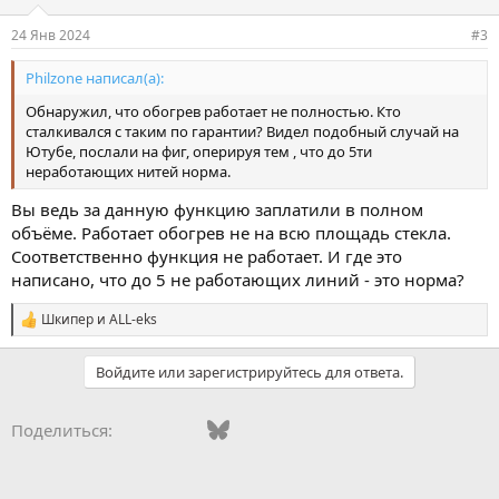
24 Янв 2024
#3
Philzone написал(а):
Обнаружил, что обогрев работает не полностью. Кто
сталкивался с таким по гарантии? Видел подобный случай на
Ютубе, послали на фиг, оперируя тем , что до 5ти
неработающих нитей норма.
Вы ведь за данную функцию заплатили в полном
объёме. Работает обогрев не на всю площадь стекла.
Соответственно функция не работает. И где это
написано, что до 5 не работающих линий - это норма?
Шкипер
и
ALL-eks
С
и
м
Войдите или зарегистрируйтесь для ответа.
п
а
т
Vkontakte
Facebook
Bluesky
WhatsApp
Telegram
Электронная поч
Ссылка
Поделиться:
и
и
: