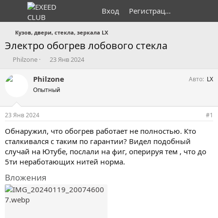
Вход
Регистрация
Кузов, двери, стекла, зеркала LX
Электро обогрев лобового стекла
А
Д
Philzone
23 Янв 2024
в
а
т
т
Philzone
Авто
LX
о
а
Опытный
р
н
т
а
е
ч
23 Янв 2024
#1
м
а
ы
л
Обнаружил, что обогрев работает не полностью. Кто
а
сталкивался с таким по гарантии? Видел подобный
случай на Ютубе, послали на фиг, оперируя тем , что до
5ти неработающих нитей норма.
Вложения