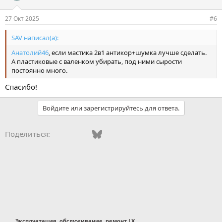
27 Окт 2025
#6
SAV написал(а):
Анатолий46
, если мастика 2в1 антикор+шумка лучше сделать.
А пластиковые с валенком убирать, под ними сырости
постоянно много.
Спасибо!
Войдите или зарегистрируйтесь для ответа.
Vkontakte
Facebook
Bluesky
WhatsApp
Telegram
Электронная поч
Поделиться:
Эксплуатация, обслуживание, ремонт LX