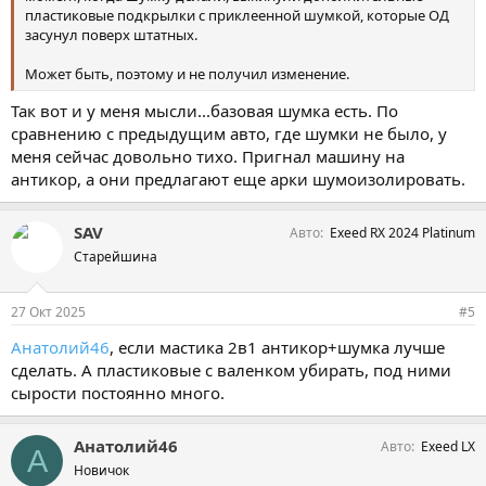
пластиковые подкрылки с приклеенной шумкой, которые ОД
засунул поверх штатных.
Может быть, поэтому и не получил изменение.
Так вот и у меня мысли...базовая шумка есть. По
сравнению с предыдущим авто, где шумки не было, у
меня сейчас довольно тихо. Пригнал машину на
антикор, а они предлагают еще арки шумоизолировать.
SAV
Авто
Exeed RX 2024 Platinum
Старейшина
27 Окт 2025
#5
Анатолий46
, если мастика 2в1 антикор+шумка лучше
сделать. А пластиковые с валенком убирать, под ними
сырости постоянно много.
Анатолий46
Авто
Exeed LX
А
Новичок