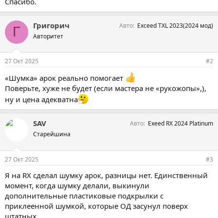
Спасибо.
Григорич
Авто
Exceed TXL 2023(2024 мод)
Г
Авторитет
27 Окт 2025
#2
«Шумка» арок реально помогает
Поверьте, хуже не будет (если мастера не «рукожопы»,),
ну и цена адекватна
SAV
Авто
Exeed RX 2024 Platinum
Старейшина
27 Окт 2025
#3
Я на RX сделал шумку арок, разницы нет. Единственный
момент, когда шумку делали, выкинули
дополнительные пластиковые подкрылки с
приклеенной шумкой, которые ОД засунул поверх
штатных.