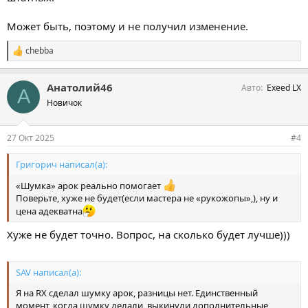
Может быть, поэтому и не получил изменение.
chebba
С
и
м
Анатолий46
Авто
Exeed LX
п
А
а
Новичок
т
и
и
27 Окт 2025
#4
:
Григорич написал(а):
«Шумка» арок реально помогает
Поверьте, хуже не будет(если мастера не «рукожопы»,), ну и
цена адекватна
Хуже не будет точно. Вопрос, на сколько будет лучше)))
SAV написал(а):
Я на RX сделал шумку арок, разницы нет. Единственный
момент, когда шумку делали, выкинули дополнительные