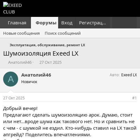
Главная
Форумы
Вход
Что нового?
Регистрация
Пользовател
Новые сообщения
Поиск сообщений
Эксплуатация, обслуживание, ремонт LX
Шумоизоляция Exeed LX
А
Д
Анатолий46
27 Окт 2025
в
а
т
т
Анатолий46
Авто
Exeed LX
А
о
а
Новичок
р
н
т
а
е
ч
27 Окт 2025
#1
м
а
ы
л
Добрый вечер!
а
Предлагают сделать шумоизоляцию арок. Думаю, стоит
или нет...вроде шума как такового нет. Но и сравнить не
с чем - с шумкой не ездил. Кто-нибудь ставил на LX такой
апгрейд? Поделитесь впечатлениями.