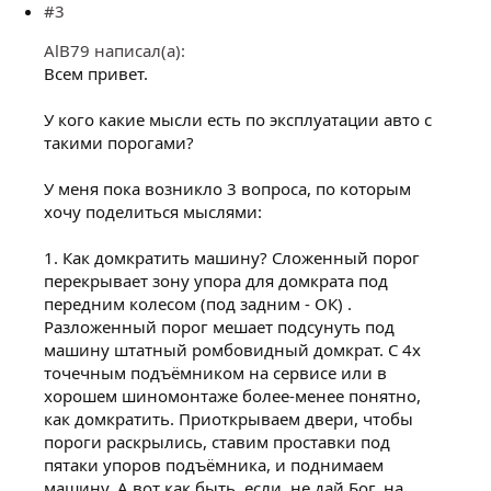
#3
AlB79 написал(а):
Всем привет.
У кого какие мысли есть по эксплуатации авто с
такими порогами?
У меня пока возникло 3 вопроса, по которым
хочу поделиться мыслями:
1. Как домкратить машину? Сложенный порог
перекрывает зону упора для домкрата под
передним колесом (под задним - ОК) .
Разложенный порог мешает подсунуть под
машину штатный ромбовидный домкрат. С 4х
точечным подъёмником на сервисе или в
хорошем шиномонтаже более-менее понятно,
как домкратить. Приоткрываем двери, чтобы
пороги раскрылись, ставим проставки под
пятаки упоров подъёмника, и поднимаем
машину. А вот как быть, если, не дай Бог, на