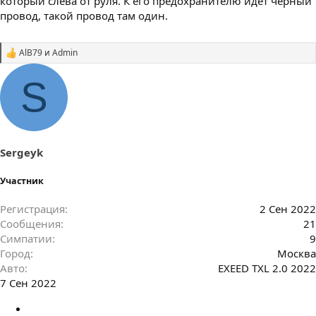
который слева от руля. К его предохранителю идёт чёрный
провод, такой провод там один.
AlB79
и
Admin
С
и
м
S
п
а
т
и
и
:
Sergeyk
Участник
Регистрация
2 Сен 2022
Сообщения
21
Симпатии
9
Город
Москва
Авто
EXEED TXL 2.0 2022
7 Сен 2022