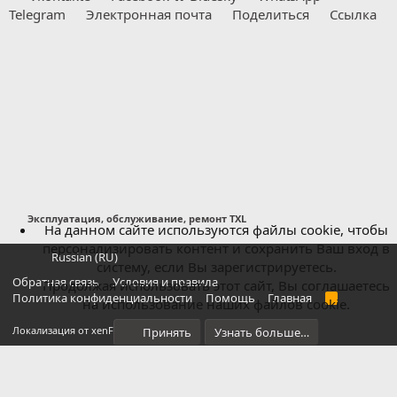
Telegram
Электронная почта
Поделиться
Ссылка
Эксплуатация, обслуживание, ремонт TXL
На данном сайте используются файлы cookie, чтобы
персонализировать контент и сохранить Ваш вход в
Russian (RU)
систему, если Вы зарегистрируетесь.
Обратная связь
Условия и правила
Продолжая использовать этот сайт, Вы соглашаетесь
Политика конфиденциальности
Помощь
Главная
R
на использование наших файлов cookie.
S
S
®
Локализация от xenForo.Info
Принять
Узнать больше…