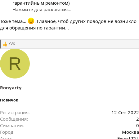
гарантийным ремонтом)
Нажмите для раскрытия...
Тоже тема...
. Главное, чтоб других поводов не возникло
для обращения по гарантии...
KVK
С
и
м
R
п
а
т
и
и
:
Ronyarty
Новичок
Регистрация
12 Сен 2022
Сообщения
2
Симпатии
0
Город
Москва
Авто
Exeed TXL