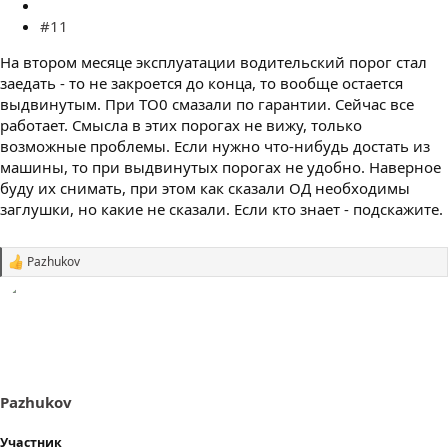
#11
На втором месяце эксплуатации водительский порог стал
заедать - то не закроется до конца, то вообще остается
выдвинутым. При ТО0 смазали по гарантии. Сейчас все
работает. Смысла в этих порогах не вижу, только
возможные проблемы. Если нужно что-нибудь достать из
машины, то при выдвинутых порогах не удобно. Наверное
буду их снимать, при этом как сказали ОД необходимы
заглушки, но какие не сказали. Если кто знает - подскажите.
Pazhukov
С
и
м
п
а
т
и
и
:
Pazhukov
Участник