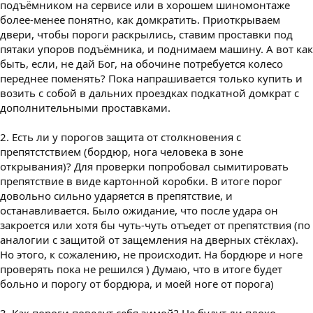
подъёмником на сервисе или в хорошем шиномонтаже
более-менее понятно, как домкратить. Приоткрываем
двери, чтобы пороги раскрылись, ставим проставки под
пятаки упоров подъёмника, и поднимаем машину. А вот как
быть, если, не дай Бог, на обочине потребуется колесо
переднее поменять? Пока напрашивается только купить и
возить с собой в дальних проездках подкатной домкрат с
дополнительными проставками.
2. Есть ли у порогов защита от столкновения с
препятстствием (бордюр, нога человека в зоне
открывания)? Для проверки попробовал сымитировать
препятствие в виде картонной коробки. В итоге порог
довольно сильно ударяется в препятствие, и
останавливается. Было ожидание, что после удара он
закроется или хотя бы чуть-чуть отъедет от препятствия (по
аналогии с защитой от защемления на дверных стёклах).
Но этого, к сожалению, не происходит. На бордюре и ноге
проверять пока не решился ) Думаю, что в итоге будет
больно и порогу от бордюра, и моей ноге от порога)
3. Как пороги поведут себя зимой? Не будут ли плохо