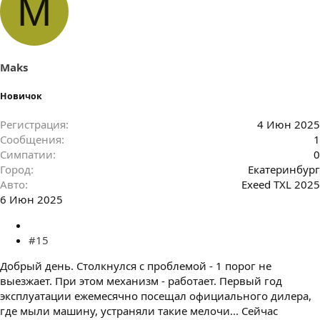
M
п
а
т
и
и
:
Maks
Новичок
Регистрация
4 Июн 2025
Сообщения
1
Симпатии
0
Город
Екатеринбург
Авто
Exeed TXL 2025
6 Июн 2025
#15
Добрый день. Столкнулся с проблемой - 1 порог не
выезжает. При этом механизм - работает. Первый год
эксплуатации ежемесячно посещал официального дилера,
где мыли машину, устраняли такие мелочи... Сейчас