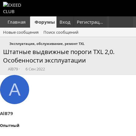
Главная
Форумы
Вход
Что нового?
Регистрация
Пользовател
Новые сообщения
Поиск сообщений
Эксплуатация, обслуживание, ремонт TXL
Штатные выдвижные пороги TXL 2,0.
Особенности эксплуатации
А
Д
AlB79
6 Сен 2022
в
а
т
т
A
о
а
р
н
т
а
е
ч
м
а
ы
л
AlB79
а
Опытный