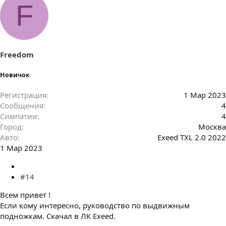
м
F
п
а
т
и
и
:
Freedom
Новичок
Регистрация
1 Мар 2023
Сообщения
4
Симпатии
4
Город
Москва
Авто
Exeed TXL 2.0 2022
1 Мар 2023
#14
Всем привет !
Если кому интересно, руководство по выдвижным
подножкам. Скачал в ЛК Exeed.