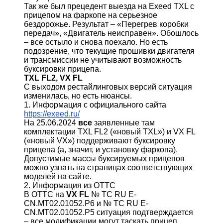
Так же был прецедент выезда на Exeed TXL с
прицепом на фаркопе на серьезное
бездорожье. Результат – «Перегрев коробки
передач», «Двигатель неисправен». Обошлось
– все остыло и снова поехало. Но есть
подозрение, что текущие прошивки двигателя
и трансмиссии не учитывают возможность
буксировки прицепа.
TXL FL2, VX FL
С выходом рестайлинговых версий ситуация
изменилась, но есть нюансы.
1. Информация с официального сайта
https://exeed.ru/
На 25.06.2024
все
заявленные там
комплектации TXL FL2 («новый TXL») и VX FL
(«новый VX») поддерживают буксировку
прицепа (а, значит, и установку фаркопа).
Допустимые массы буксируемых прицепов
можно узнать на страницах соответствующих
моделей на сайте.
2. Информация из ОТТС
В ОТТС на
VX FL
№ ТС RU Е-
CN.МТ02.01052.Р6 и № ТС RU Е-
CN.МТ02.01052.Р5 ситуация подтверждается
– все модификации могут таскать прицеп.