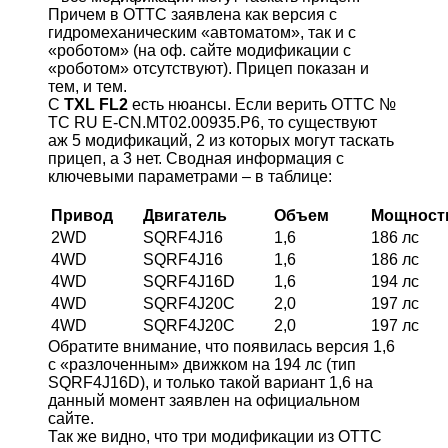
Причем в ОТТС заявлена как версия с
гидромеханическим «автоматом», так и с
«роботом» (на оф. сайте модификации с
«роботом» отсутствуют). Прицеп показан и
тем, и тем.
С
TXL FL2
есть нюансы. Если верить ОТТС №
ТС RU Е-CN.МТ02.00935.Р6, то существуют
аж 5 модификаций, 2 из которых могут таскать
прицеп, а 3 нет. Сводная информация с
ключевыми параметрами – в таблице:
Привод
Двигатель
Объем
Мощност
2WD
SQRF4J16
1,6
186 лс
4WD
SQRF4J16
1,6
186 лс
4WD
SQRF4J16D
1,6
194 лс
4WD
SQRF4J20С
2,0
197 лс
4WD
SQRF4J20С
2,0
197 лс
Обратите внимание, что появилась версия 1,6
с «разлоченным» движком на 194 лс (тип
SQRF4J16D), и только такой вариант 1,6 на
данный момент заявлен на официальном
сайте.
Так же видно, что три модификации из ОТТС