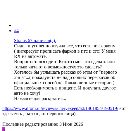
#4
Stratus 67 написал(а):
Сидел и усиленно изучал все, что есть по фаркопу
( интересует прописать фаркоп в птс и стс) У меня
RX на автомате.
Вопрос остался один! Кто-то смог это сделать или
только читают о возможностях это сделать?
Хотелось бы услышать рассказ об этом от "первого
лица"...( пожалуйста не надо общих пересказов об
официальных способах! Только личные истории )
Есть необходимость в прицепе. И покупать другое
авто не хочу!
Нажмите для раскрытия...
https://www.drom.ru/reviews/cheryexeed/txl/1461854/190519/
вот
здесь есть , на тхл , от первого лица) .
Последнее редактирование:
3 Июн 2026
S