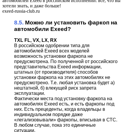
автомобилей Exeed в российском исполнении: все, что вы
хотели знать, и даже больше!
exeed-russia-club.ru
8.5.
Можно ли установить фаркоп на
автомобили Exeed?
TXL FL, VX, LX, RX
В российском одобрении типа для
автомобилей Exeed всех моделей
возможность установки фаркопа не
предусмотрена. По полученной от российского
представительства Exeed информации,
штатных (от производителя) способов
установки фаркопа на этих автомобилях не
предусмотрено. Т.е. любая установка будет а)
нештатной, б) влекущей риск запрета
эксплуатации.
Фактически места под установку фаркопа на
автомобилях Exeed есть, и есть фаркопы под
них. Есть прецеденты, когда владельцы в
индивидуальном порядке даже
«легализовывали» фаркопы, вписывая в СТС.
В любом случае, пока это единичные
ситуации.