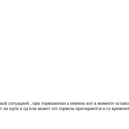
с такой ситуацией , при торможении а именно вот в моменте ост
ит ли идти к од или может это тормоза притираются и со времен