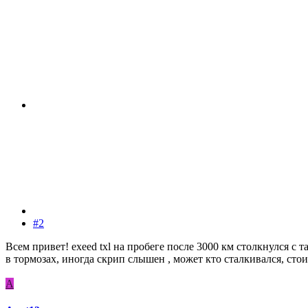
#2
Всем привет! exeed txl на пробеге после 3000 км столкнулся 
в тормозах, иногда скрип слышен , может кто сталкивался, сто
A