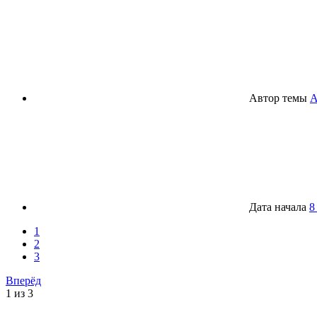
Автор темы
A
Дата начала
8
1
2
3
Вперёд
1 из 3