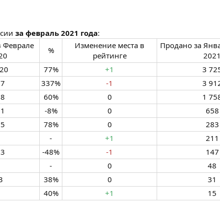
ссии
за февраль 2021 года
:
в Феврале
Изменение места в
Продано за Янв
%​
20​
рейтинге​
2021
20​
77%​
+1
3 725
7​
337%​
-1
3 912
8​
60%​
0​
1 758
1​
-8%​
0​
658​
5​
78%​
0​
283​
-​
+1
211​
3​
-48%​
-1
147​
-​
0​
48​
​
38%​
0​
31​
​
40%​
+1
15​