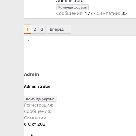
т
Administrator
о
Команда форума
р
Сообщения
177
Симпатии
35
1
2
3
Вперёд
Admin
Administrator
Команда форума
Регистрация
Сообщения
Симпатии
6 Окт 2021