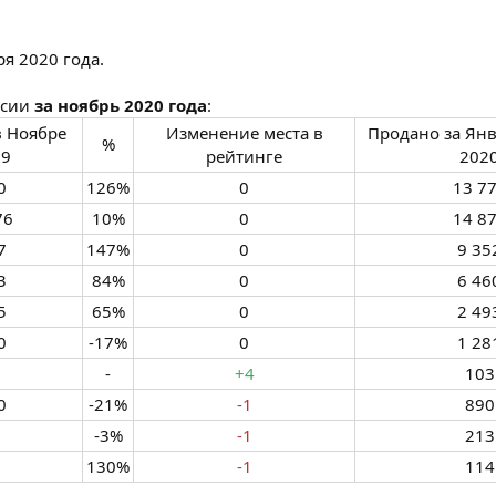
я 2020 года.
ссии
за ноябрь 2020 года
:
в Ноябре
Изменение места в
Продано за Ян
%​
9​
рейтинге​
2020
​
126%​
0​
13 77
6​
10%​
0​
14 87
​
147%​
0​
9 352
​
84%​
0​
6 460
​
65%​
0​
2 493
​
-17%​
0​
1 281
-​
+4
103​
​
-21%​
-1
890​
​
-3%​
-1
213​
​
130%​
-1
114​