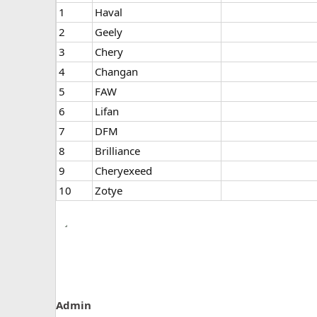
1
Haval
2
Geely
3
Chery
4
Changan
5
FAW
6
Lifan
7​
DFM
8
Brilliance
9
Cheryexeed
10
Zotye
Admin