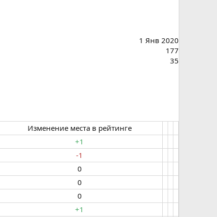
1 Янв 2020
177
35
Изменение места в рейтинге​
+1
-1
0​
0​
0​
+1