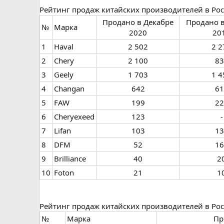
Рейтинг продаж китайских производителей в Ро
Продано в Декабре
Продано в
№
Марка
2020​
201
1
Haval
2 502​
2 2
2
Chery
2 100​
83
3
Geely
1 703​
1 4
4
Changan
642​
61
5
FAW
199​
22
6
Cheryexeed
123​
-​
7​
Lifan
103​
13
8
DFM
52​
16
9
Brilliance
40​
20
10
Foton
21​
10
Рейтинг продаж китайских производителей в Ро
№
Марка
Пр