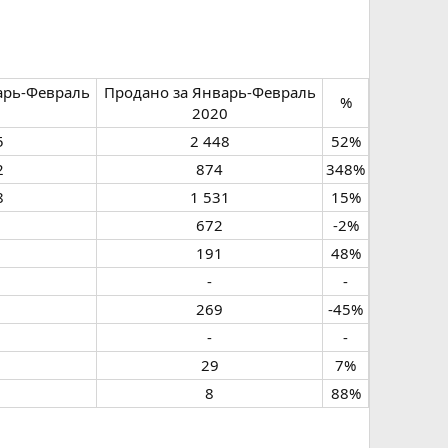
арь-Февраль
Продано за Январь-Февраль
%​
​
2020​
​
2 448​
52%​
​
874​
348%​
​
1 531​
15%​
672​
-2%​
191​
48%​
-​
-​
269​
-45%​
-​
-​
29​
7%​
8​
88%​