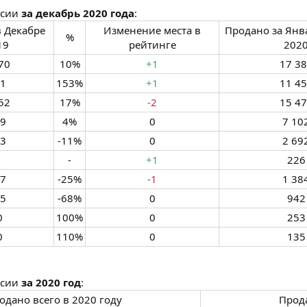
ссии
за декабрь 2020 года
:
 Декабре
Изменение места в
Продано за Янв
%​
9​
рейтинге​
2020
70​
10%​
+1
17 38
1​
153%​
+1
11 45
52​
17%​
-2
15 47
9​
4%​
0​
7 102
3​
-11%​
0​
2 692
-​
+1
226​
7​
-25%​
-1
1 384
5​
-68%​
0​
942​
​
100%​
0​
253​
​
110%​
0​
135​
ссии
за 2020 год
:
одано всего в 2020 году​
Прода