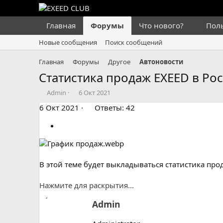
Главная
Форумы
Что нового?
Пол
Новые сообщения
Поиск сообщений
Главная
Форумы
Другое
Автоновости
Статистика продаж EXEED в Ро
А
Д
Admin
6 Окт 2021
в
а
6 Окт 2021
Ответы: 42
т
т
о
а
р
н
т
а
е
ч
м
а
В этой теме будет выкладываться статистика про
ы
л
а
Нажмите для раскрытия...
А
Admin
в