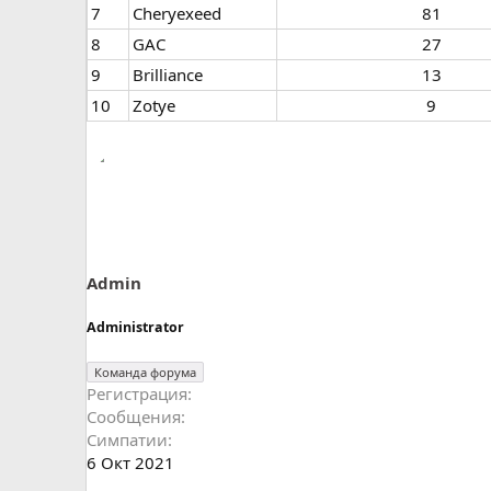
7​
Cheryexeed
81​
8
GAC
27​
9
Brilliance
13​
10
Zotye
9​
Admin
Administrator
Команда форума
Регистрация
Сообщения
Симпатии
6 Окт 2021