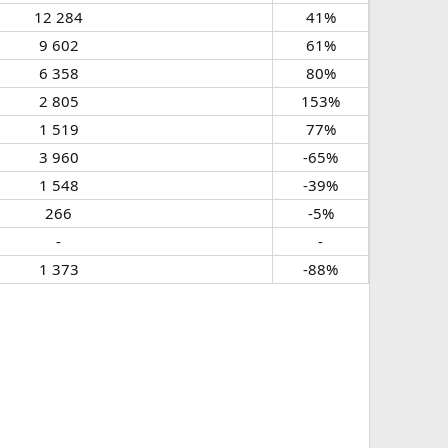
12 284​
41%​
9 602​
61%​
6 358​
80%​
2 805​
153%​
1 519​
77%​
3 960​
-65%​
1 548​
-39%​
266​
-5%​
-​
-​
1 373​
-88%​