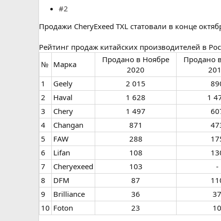
#2
Продажи CheryExeed TXL статовали в конце октябр
Рейтинг продаж китайских производителей в Ро
Продано в Ноябре
Продано 
№
Марка
2020​
201
1
Geely
2 015​
890
2
Haval
1 628​
1 47
3
Chery
1 497​
607
4
Changan
871​
473
5
FAW
288​
175
6
Lifan
108​
130
7​
Cheryexeed
103​
-​
8
DFM
87​
110
9
Brilliance
36​
37
10
Foton
23​
10