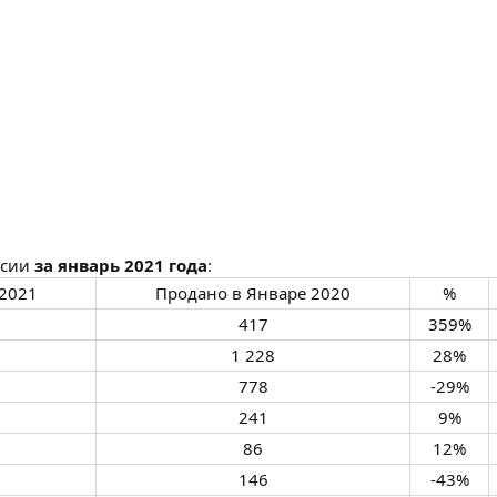
ссии
за январь 2021 года
:
2021​
Продано в Январе 2020​
%​
417​
359%​
1 228​
28%​
778​
-29%​
241​
9%​
86​
12%​
146​
-43%​