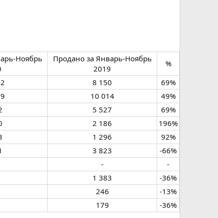
варь-Ноябрь
Продано за Январь-Ноябрь
%​
​
2019​
2​
8 150​
69%​
9​
10 014​
49%​
​
5 527​
69%​
​
2 186​
196%​
​
1 296​
92%​
​
3 823​
-66%​
-​
-​
1 383​
-36%​
246​
-13%​
179​
-36%​