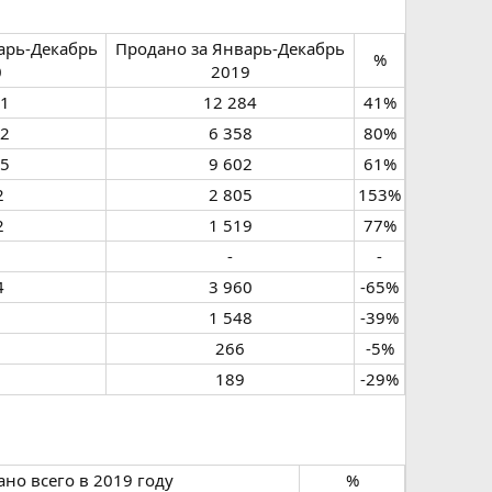
арь-Декабрь
Продано за Январь-Декабрь
%​
​
2019​
1​
12 284​
41%​
2​
6 358​
80%​
5​
9 602​
61%​
​
2 805​
153%​
​
1 519​
77%​
-​
-​
​
3 960​
-65%​
1 548​
-39%​
266​
-5%​
189​
-29%​
но всего в 2019 году​
%​