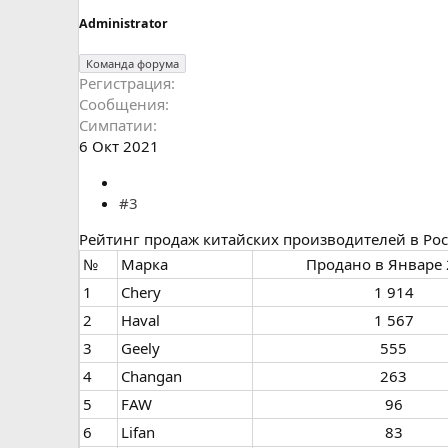
Administrator
Команда форума
Регистрация
Сообщения
Симпатии
6 Окт 2021
#3
Рейтинг продаж китайских производителей в Ро
№
Марка
Продано в Январе 
1
Chery
1 914​
2
Haval
1 567​
3
Geely
555​
4
Changan
263​
5
FAW
96​
6
Lifan
83​