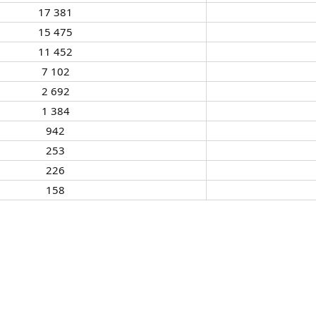
17 381​
15 475​
11 452​
7 102​
2 692​
1 384​
942​
253​
226​
158​