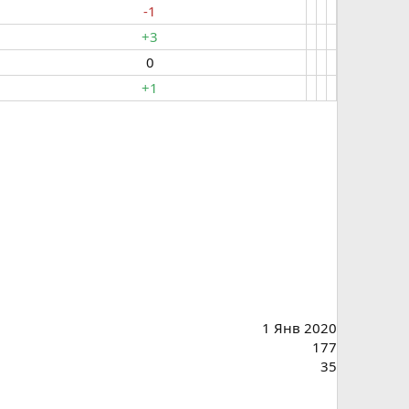
-1
+3
0​
+1
1 Янв 2020
177
35