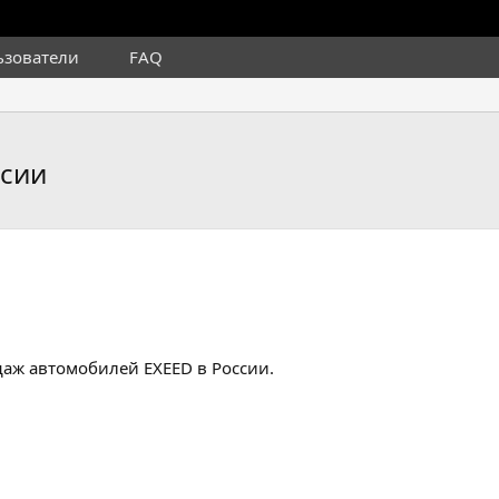
ьзователи
FAQ
ссии
даж автомобилей EXEED в России.