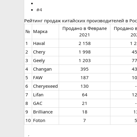
#4
Рейтинг продаж китайских производителей в Ро
Продано в Феврале
Продано 
№
Марка
2021​
20
1
Haval
2 158​
1 2
2
Chery
1 998​
45
3
Geely
1 203​
77
4
Changan
395​
43
5
FAW
187​
10
6
Cheryexeed
130​
-​
7​
Lifan
64​
12
8
GAC
21​
-​
9
Brilliance
18​
13
10
Foton
7​
5