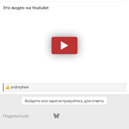
Это видео на Youtube:
andreyhew
С
и
м
Войдите или зарегистрируйтесь для ответа.
п
а
т
Vkontakte
Facebook
Bluesky
WhatsApp
Telegram
Электронная поч
Поделиться:
и
и
: