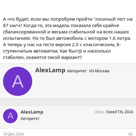
А что будет, если мы попробуем пройти "лосиный тест на
87 км/ч? Когда-то, эта модель показала себя крайне
сбалансированной и весьма стабильной на всех наших
испытаниях. Но то был автомобиль с мотором 1.6 литра.
А теперь у нас на тесте версия 2.0 с классическим, 8-
ступенчатым автоматом. Как быстр и насколько
стабилен, окажется такой вариант?
А
AlexLamp
Авторитет
·
Из
Москва
в
A
т
о
р
AlexLamp
Авто
Exeed TXL 2024
A
Авторитет
18 Дек 2024
#2