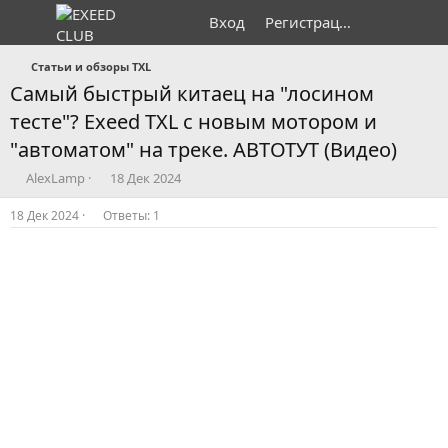
Вход
Регистрация
Статьи и обзоры TXL
Самый быстрый китаец на "лосином
тесте"? Exeed TXL с новым мотором и
"автоматом" на треке. АВТОТУТ (Видео)
А
Д
AlexLamp
18 Дек 2024
в
а
т
т
18 Дек 2024
Ответы: 1
о
а
р
н
т
а
е
ч
м
а
ы
л
а