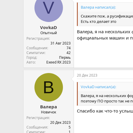
V
Валера написал(а):
Скажите пож. а русификаци
Есть кто делает это
VovkaD
Валера, я на нескольких 
Опытный
официальных машин и по
Регистрация
31 Авг 2023
Сообщения
74
Симпатии
42
Город
Пермь
Авто
Exeed RX 2023
20 Дек 2023
В
VovkaD написал(а):
Валера, я на нескольких ф
поэтому ПО просто так не
Валера
Спасибо как что-то услы
Новичок
Регистрация
20 Дек 2023
Сообщения
5
Симпатии
1