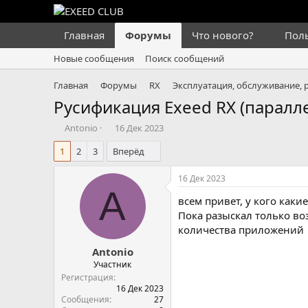
Главная
Форумы
Что нового?
Пол
Новые сообщения
Поиск сообщений
Главная
Форумы
RX
Эксплуатация, обслуживание, 
Русификация Exeed RX (паралл
А
Д
Antonio
16 Дек 2023
в
а
1
2
3
Вперёд
т
т
о
а
р
н
16 Дек 2023
т
а
A
всем привет, у кого какие
е
ч
м
а
Пока разыскал только во
ы
л
количества приложений
а
Antonio
Участник
Регистрация
16 Дек 2023
Сообщения
27