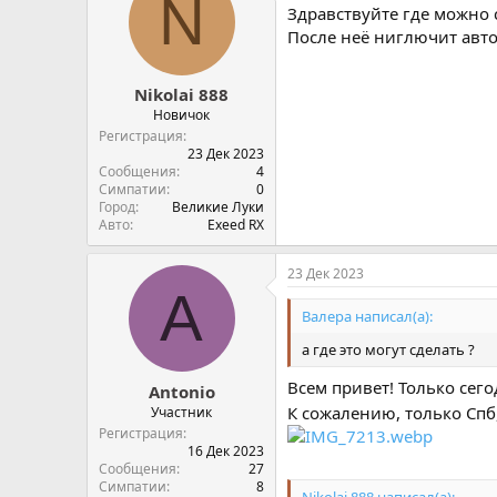
N
Здравствуйте где можно 
После неё ниглючит авто
Nikolai 888
Новичок
Регистрация
23 Дек 2023
Сообщения
4
Симпатии
0
Город
Великие Луки
Авто
Exeed RX
23 Дек 2023
A
Валера написал(а):
а где это могут сделать ?
Всем привет! Только сего
Antonio
К сожалению, только Спб,
Участник
Регистрация
16 Дек 2023
Сообщения
27
Симпатии
8