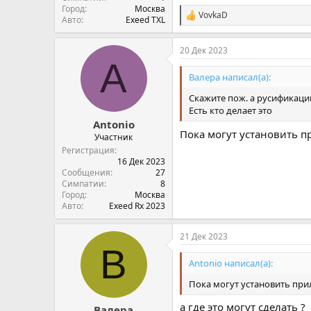
Город
Москва
VovkaD
С
Авто
Exeed TXL
и
м
20 Дек 2023
п
A
а
т
Валера написал(а):
и
и
Скажите пож. а русификаци
:
Есть кто делает это
Antonio
Пока могут установить п
Участник
Регистрация
16 Дек 2023
Сообщения
27
Симпатии
8
Город
Москва
Авто
Exeed Rx 2023
21 Дек 2023
В
Antonio написал(а):
Пока могут установить при
а где это могут сделать ?
Валера