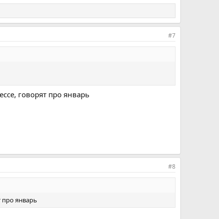
#7
ссе, говорят про январь
#8
т про январь