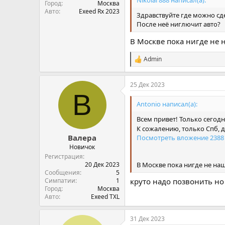
Nikolai 888 написал(а):
Город
Москва
Авто
Exeed Rx 2023
Здравствуйте где можно сд
После неё ниглючит авто?
В Москве пока нигде не н
Admin
С
и
м
25 Дек 2023
п
В
а
т
Antonio написал(а):
и
и
Всем привет! Только сегодн
:
К сожалению, только Спб, д
Валера
Посмотреть вложение 2388
Новичок
Регистрация
В Москве пока нигде не наш
20 Дек 2023
Сообщения
5
Симпатии
1
круто надо позвонить но
Город
Москва
Авто
Exeed TXL
31 Дек 2023