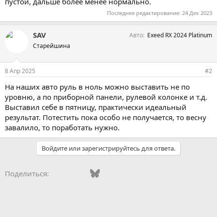
пустой, дальше более менее нормально.
Последнее редактирование:
24 Дек 2023
SAV
Авто
Exeed RX 2024 Platinum
Старейшина
8 Апр 2025
#2
На наших авто руль в ноль можно выставить не по
уровню, а по приборной панели, рулевой колонке и т.д.
Выставил себе в пятницу, практически идеальный
результат. Потестить пока особо не получается, то весну
завалило, то поработать нужно.
Войдите или зарегистрируйтесь для ответа.
Vkontakte
Facebook
Bluesky
WhatsApp
Telegram
Электронная поч
Поделиться: