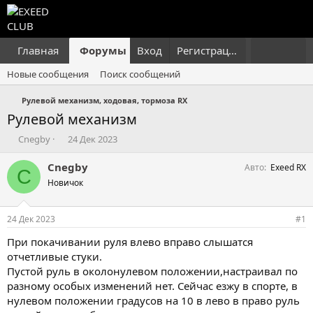
Главная
Форумы
Вход
Что нового?
Регистрация
Пользовател
Новые сообщения
Поиск сообщений
Рулевой механизм, ходовая, тормоза RX
Рулевой механизм
А
Д
Cnegby
24 Дек 2023
в
а
т
т
Cnegby
Авто
Exeed RX
C
о
а
Новичок
р
н
т
а
е
ч
24 Дек 2023
#1
м
а
ы
л
При покачивании руля влево вправо слышатся
а
отчетливые стуки.
Пустой руль в околонулевом положении,настраивал по
разному особых изменений нет. Сейчас езжу в спорте, в
нулевом положении градусов на 10 в лево в право руль