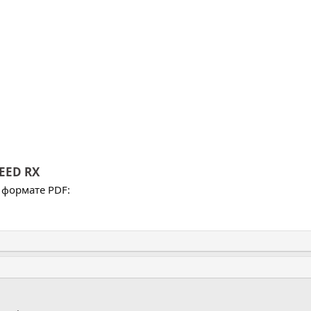
EED RX
 формате PDF: