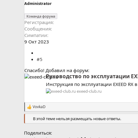
Administrator
Команда форума
Регистрация
Сообщения
Симпатии
9 Окт 2023
#5
Спасибо! Добавил на форум:
Руководство по эксплуатации EX
Инструкция по эксплуатации EXEED RX в
exeed-club.ru
VovkaD
С
и
В этой теме нельзя размещать новые ответы.
м
п
а
Поделиться:
т