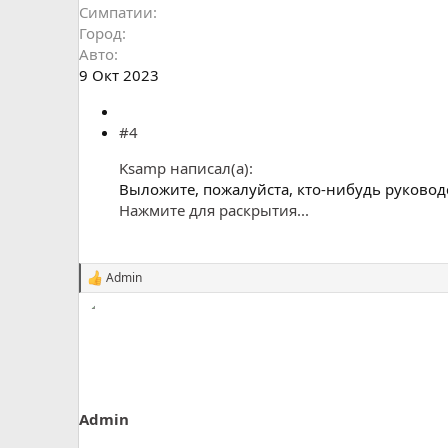
Симпатии
Город
Авто
9 Окт 2023
#4
Ksamp написал(а):
Выложите, пожалуйста, кто-нибудь руковод
Нажмите для раскрытия...
Admin
С
и
м
п
а
т
и
и
:
Admin