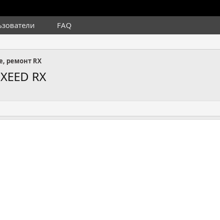
ьзователи
FAQ
е, ремонт RX
EXEED RX