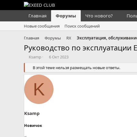
Главная
Форумы
Что нового?
Пол
Новые сообщения
Поиск сообщений
Главная
Форумы
RX
Эксплуатация, обслуживани
Руководство по эксплуатации 
А
Д
Ksamp
6 Окт 2023
в
а
т
В этой теме нельзя размещать новые ответы.
т
о
а
р
н
K
т
а
е
ч
м
а
ы
л
а
Ksamp
Новичок