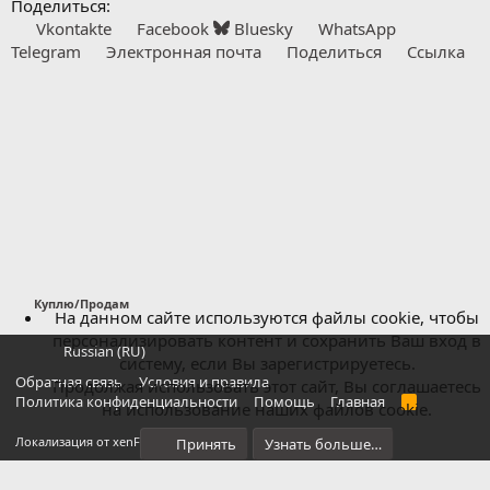
Поделиться:
Vkontakte
Facebook
Bluesky
WhatsApp
Telegram
Электронная почта
Поделиться
Ссылка
Куплю/Продам
На данном сайте используются файлы cookie, чтобы
персонализировать контент и сохранить Ваш вход в
Russian (RU)
систему, если Вы зарегистрируетесь.
Обратная связь
Условия и правила
Продолжая использовать этот сайт, Вы соглашаетесь
Политика конфиденциальности
Помощь
Главная
R
на использование наших файлов cookie.
S
S
®
Локализация от xenForo.Info
Принять
Узнать больше…