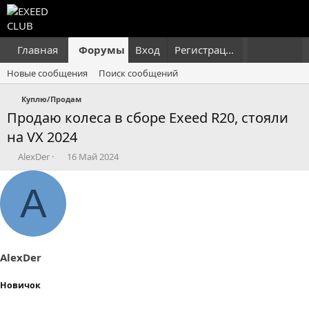
Главная
Форумы
Вход
Что нового?
Регистрация
Пользовател
Новые сообщения
Поиск сообщений
Куплю/Продам
Продаю колеса в сборе Exeed R20, стояли
на VX 2024
А
Д
AlexDer
16 Май 2024
в
а
т
т
A
о
а
р
н
т
а
е
ч
м
а
ы
л
AlexDer
а
Новичок