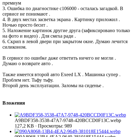
премиум
3. Ошибка по диагностике c106000 - осталась загадкой. В
сервисе не понимают .
4. В двух местах засветка экрана . Картинку приложил .
Ночью просто бесит .
5. Наложение картинок другие друга (зафиксировано только
на фото и видео) . Для смеха ради .
6. Скрип в левой двери при закрытом окне. Думаю лечится
силиконом.
В сервисе по ошибке даже ответить ничего не могли .
Думаю о возврате авто .
Также имеется второй авто Exeed LX . Машинка супер .
Проблем нет. Тьфу тьфу.
Второй день эксплуатации. Заломы на сиденье .
Вложения
A9BDF358-3538-47A7-9748-420BCCD0F13C.webp
127,2 KB · Просмотры: 989
090A8068-13B4-4EA2-9649-381018E15444.webp