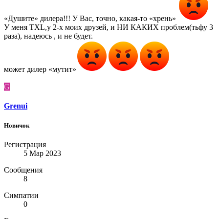
«Душите» дилера!!! У Вас, точно, какая-то «хрень»
У меня TXL,у 2-х моих друзей, и НИ КАКИХ проблем(тьфу 3
раза), надеюсь , и не будет.
может дилер «мутит»
G
Grenui
Новичок
Регистрация
5 Мар 2023
Сообщения
8
Симпатии
0