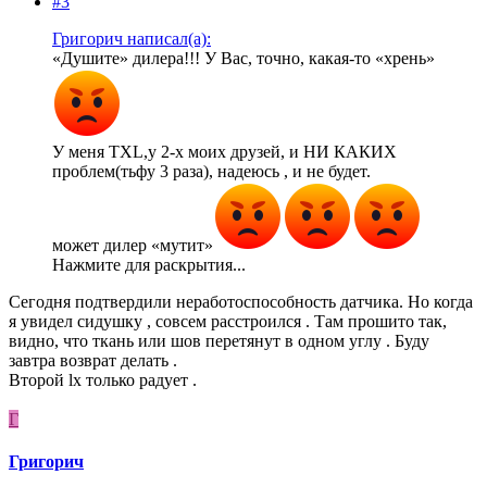
#3
Григорич написал(а):
«Душите» дилера!!! У Вас, точно, какая-то «хрень»
У меня TXL,у 2-х моих друзей, и НИ КАКИХ
проблем(тьфу 3 раза), надеюсь , и не будет.
может дилер «мутит»
Нажмите для раскрытия...
Сегодня подтвердили неработоспособность датчика. Но когда
я увидел сидушку , совсем расстроился . Там прошито так,
видно, что ткань или шов перетянут в одном углу . Буду
завтра возврат делать .
Второй lx только радует .
Г
Григорич