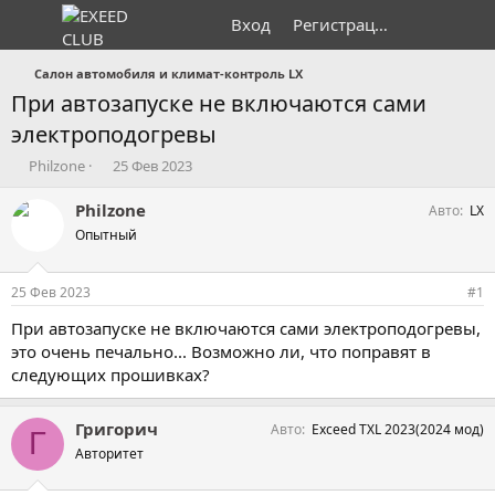
Вход
Регистрация
Салон автомобиля и климат-контроль LX
При автозапуске не включаются сами
электроподогревы
А
Д
Philzone
25 Фев 2023
в
а
т
т
Philzone
Авто
LX
о
а
Опытный
р
н
т
а
е
ч
25 Фев 2023
#1
м
а
ы
л
При автозапуске не включаются сами электроподогревы,
а
это очень печально... Возможно ли, что поправят в
следующих прошивках?
Григорич
Авто
Exceed TXL 2023(2024 мод)
Г
Авторитет