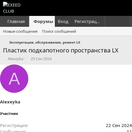
Главная
Форумы
Вход
Что нового?
Регистрация
Пользовател
Новые сообщения
Поиск сообщений
Эксплуатация, обслуживание, ремонт LX
Пластик подкапотного пространства LX
А
Д
Alexeyka
25 Сен 2024
в
а
т
т
A
о
а
р
н
т
а
е
ч
м
а
ы
л
Alexeyka
а
Участник
Регистрация
22 Сен 2024
Сообщения
11