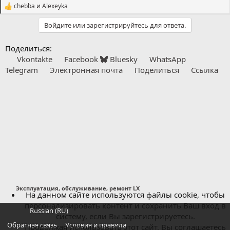
chebba
и
Alexeyka
С
и
Войдите или зарегистрируйтесь для ответа.
м
п
а
Поделиться:
т
Vkontakte
Facebook
Bluesky
WhatsApp
и
и
Telegram
Электронная почта
Поделиться
Ссылка
:
Эксплуатация, обслуживание, ремонт LX
На данном сайте используются файлы cookie, чтобы
персонализировать контент и сохранить Ваш вход в
Russian (RU)
систему, если Вы зарегистрируетесь.
Обратная связь
Условия и правила
Продолжая использовать этот сайт, Вы соглашаетесь