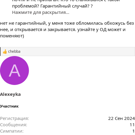
проблемой? Гарантийный случай? ?
Нажмите для раскрытия...
нет не гарантийный, у меня тоже обломилась обхожусь без
нее, и открывается и закрывается. узнайте у ОД может и
поменяют)
chebba
С
и
м
A
п
а
т
и
и
:
Alexeyka
Участник
Регистрация
22 Сен 2024
Сообщения
11
Симпатии
1