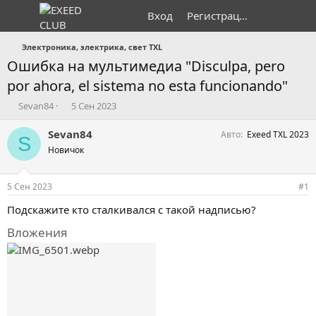
Вход
Регистрация
Электроника, электрика, свет TXL
Ошибка на мультимедиа "Disculpa, pero
por ahora, el sistema no esta funcionando"
А
Д
Sevan84
5 Сен 2023
в
а
т
т
Sevan84
Авто
Exeed TXL 2023
S
о
а
Новичок
р
н
т
а
е
ч
5 Сен 2023
#1
м
а
ы
л
Подскажите кто сталкивался с такой надписью?
а
Вложения