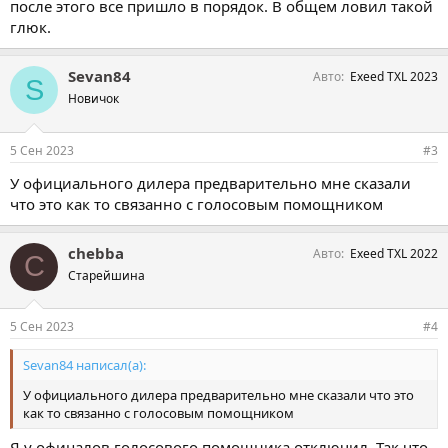
после этого все пришло в порядок. В общем ловил такой
глюк.
Sevan84
Авто
Exeed TXL 2023
S
Новичок
5 Сен 2023
#3
У официального дилера предварительно мне сказали
что это как то связанно с голосовым помощником
chebba
Авто
Exeed TXL 2022
C
Старейшина
5 Сен 2023
#4
Sevan84 написал(а):
У официального дилера предварительно мне сказали что это
как то связанно с голосовым помощником
Я у офицалов голосового помощника отключил. Так что