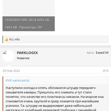
7E0DDBDF-09FC-4574-A0FA-2B12B4FD60A0.webp
149,5 KB · Просмотры: 187
ALL-eks
С
и
м
PARKLOGIX
Авто
Exeed VX
п
а
Новичок
т
и
и
29 Ноя 2022
#10
:
KVK написал(а):
Наступили холода и опять обломился штуцер переднего
омывателя камеры. Пришлось его снимать и тут стало
понятно, что качество его пластмассы никакое. На морозе она
становится очень хрупкой и сразу ломается при малейшем
усилили. Т.е. штуцер не выдерживает даже небольшой
нагрузки от колебаний резиновой трубочки с омывайкой.