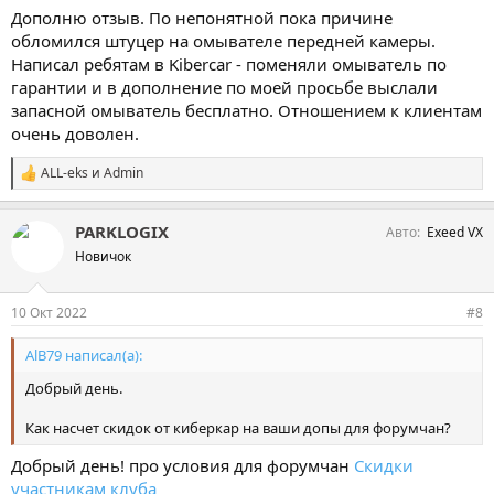
Дополню отзыв. По непонятной пока причине
обломился штуцер на омывателе передней камеры.
Написал ребятам в Kibercar - поменяли омыватель по
гарантии и в дополнение по моей просьбе выслали
запасной омыватель бесплатно. Отношением к клиентам
очень доволен.
ALL-eks
и
Admin
С
и
м
PARKLOGIX
Авто
Exeed VX
п
а
Новичок
т
и
и
10 Окт 2022
#8
:
AlB79 написал(а):
Добрый день.
Как насчет скидок от киберкар на ваши допы для форумчан?
Добрый день! про условия для форумчан
Скидки
участникам клуба