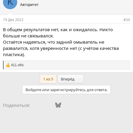
K
а
Авторитет
т
и
и
19 Дек 2022
#20
:
В общем результатов нет, как и ожидалось. Никто
больше не связывался.
Остаётся надеяться, что задний омыватель не
развалится, хотя уверенности нет (с учётом качества
пластика).
ALL-eks
С
и
м
Последний
1 из 5
Вперёд
п
а
Войдите или зарегистрируйтесь для ответа.
т
и
и
Vkontakte
Facebook
Bluesky
WhatsApp
Telegram
Электронная поч
Поделиться:
: