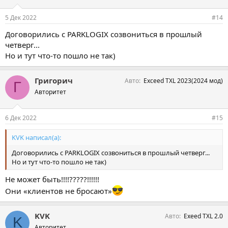
и
и
5 Дек 2022
#14
:
Договорились с PARKLOGIX созвониться в прошлый
четверг...
Но и тут что-то пошло не так)
Григорич
Авто
Exceed TXL 2023(2024 мод)
Г
Авторитет
6 Дек 2022
#15
KVK написал(а):
Договорились с PARKLOGIX созвониться в прошлый четверг...
Но и тут что-то пошло не так)
Не может быть!!!!?????!!!!!!
Они «клиентов не бросают»
KVK
Авто
Exeed TXL 2.0
K
Авторитет