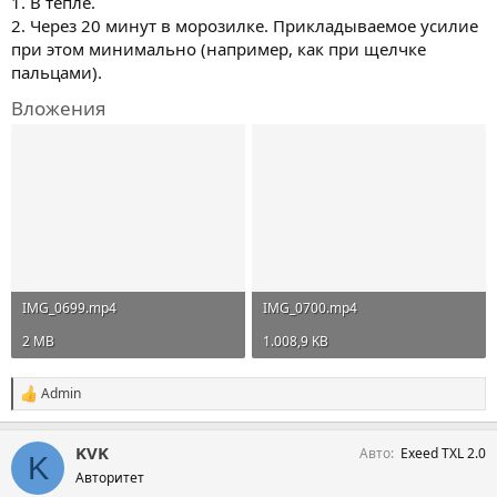
1. В тепле.
2. Через 20 минут в морозилке. Прикладываемое усилие
при этом минимально (например, как при щелчке
пальцами).
Вложения
IMG_0699.mp4
IMG_0700.mp4
2 MB
1.008,9 KB
Admin
С
и
м
KVK
Авто
Exeed TXL 2.0
п
K
а
Авторитет
т