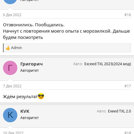
6 Дек 2022
#16
Отзвонились. Пообщались.
Начнут с повторения моего опыта с морозилкой. Дальше
будем посмотреть
Admin
С
и
м
Григорич
Авто
Exceed TXL 2023(2024 мод)
п
Г
а
Авторитет
т
и
и
7 Дек 2022
#17
:
Ждём результат
KVK
Авто
Exeed TXL 2.0
K
Авторитет
10 Дек 2022
#18