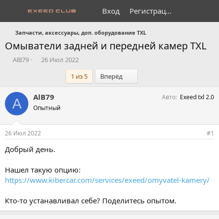
Вход
Регистрация
Запчасти, аксессуары, доп. оборудование TXL
Омыватели задней и передней камер TXL
А
Д
AlB79
26 Июл 2022
в
а
Последний
1 из 5
Вперёд
т
т
о
а
р
н
AlB79
Авто
Exeed txl 2.0
A
т
а
Опытный
е
ч
м
а
ы
л
26 Июл 2022
#1
а
Добрый день.
Нашел такую опцию:
https://www.kibercar.com/services/exeed/omyvatel-kamery/
Кто-то устанавливал себе? Поделитесь опытом.