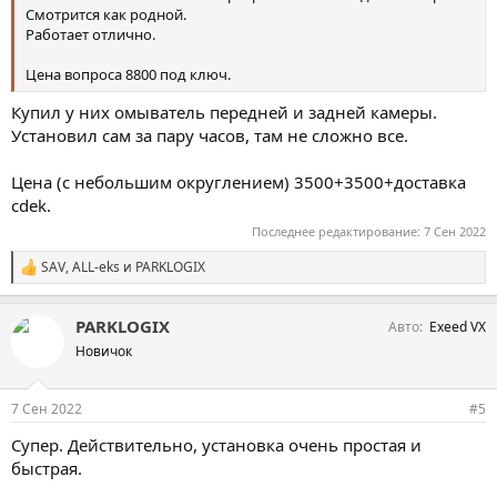
Смотрится как родной.
Работает отлично.
Цена вопроса 8800 под ключ.
Купил у них омыватель передней и задней камеры.
Установил сам за пару часов, там не сложно все.
Цена (с небольшим округлением) 3500+3500+доставка
cdek.
Последнее редактирование:
7 Сен 2022
SAV
,
ALL-eks
и
PARKLOGIX
С
и
м
PARKLOGIX
Авто
Exeed VX
п
а
Новичок
т
и
и
7 Сен 2022
#5
:
Супер. Действительно, установка очень простая и
быстрая.