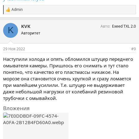
Admin
С
и
м
KVK
Авто
Exeed TXL 2.0
п
K
а
Авторитет
т
и
и
29 Ноя 2022
#9
:
Наступили холода и опять обломился штуцер переднего
омывателя камеры. Пришлось его снимать и тут стало
понятно, что качество его пластмассы никакое. На
морозе она становится очень хрупкой и сразу ломается
при малейшем усилили. Т.е. штуцер не выдерживает
даже небольшой нагрузки от колебаний резиновой
трубочки с омывайкой.
Вложения