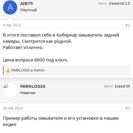
AlB79
Авто
Exeed txl 2.0
A
Опытный
4 Авг 2022
#2
В итоге поставил себе в Киберкар омыватель задней
камеры. Смотрится как родной.
Работает отлично.
Цена вопроса 8800 под ключ.
PARKLOGIX
и
Admin
С
и
м
PARKLOGIX
Авто
Exeed VX
п
а
Новичок
т
и
и
30 Авг 2022
#3
:
Пример работы омывателя и его установки в нашем
видео