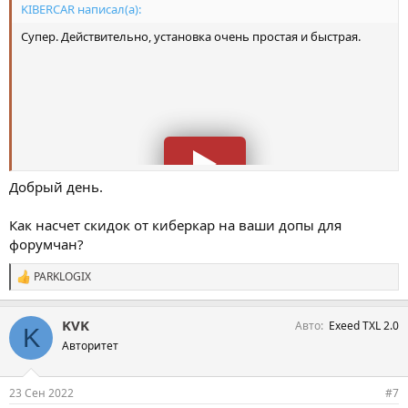
KIBERCAR написал(а):
Супер. Действительно, установка очень простая и быстрая.
Добрый день.
Как насчет скидок от киберкар на ваши допы для
форумчан?
PARKLOGIX
С
и
м
KVK
Авто
Exeed TXL 2.0
п
K
а
Авторитет
т
и
и
23 Сен 2022
#7
: