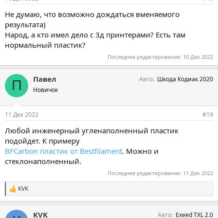
Не думаю, что возможно дождаться вменяемого
результата)
Народ, а кто имел дело с 3д принтерами? Есть там
нормальный пластик?
Последнее редактирование:
10 Дек 2022
Павел
Авто
Шкода Кодиак 2020
П
Новичок
11 Дек 2022
#19
Любой инженерный угленаполненный пластик
подойдет. К примеру
BFCarbon пластик от Bestfilament
. Можно и
стеклонаполненный.
Последнее редактирование:
11 Дек 2022
KVK
С
и
м
KVK
Авто
Exeed TXL 2.0
п