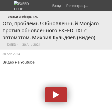
Вход
Регистрация
Статьи и обзоры TXL
Ого, проблемы! Обновленный Monjaro
против обновлённого EXEED TXL с
автоматом. Михаил Кульдяев (Видео)
А
Д
EXEED
30 Апр 2024
в
а
т
т
30 Апр 2024
о
а
Видео на Youtube:
р
н
т
а
е
ч
м
а
ы
л
а