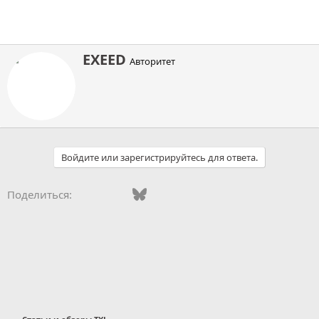
А
EXEED
Авторитет
в
т
о
р
Войдите или зарегистрируйтесь для ответа.
Vkontakte
Facebook
Bluesky
WhatsApp
Telegram
Электронная поч
Ссылка
Поделиться: