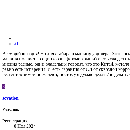
#1
Всем доброго дня! На днях забираю машину у дилера. Хотелос
машина полностью оцинкована (кроме крыши) и смысла делать да
мнения разные, одни владельцы говорят, что это Китай, металл 
равно есть испарения. И есть гарантия от ОД от сквозной корро
реагентов зимой не жалеют, поэтому я думаю делать/не делать.
S
sovation
Участник
Регистрация
8 Ноя 2024