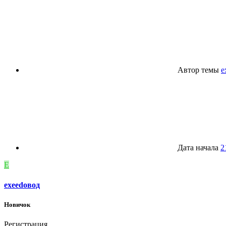
Автор темы
e
Дата начала
2
E
exeedoвод
Новичок
Регистрация