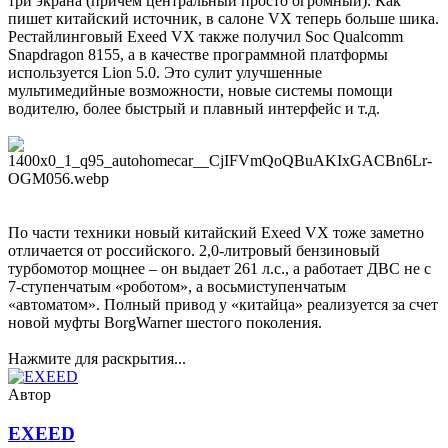
три экрана (причем центральный просто огромный). Как
пишет китайский источник, в салоне VX теперь больше шика.
Рестайлинговый Exeed VX также получил Soc Qualcomm
Snapdragon 8155, а в качестве программной платформы
используется Lion 5.0. Это сулит улучшенные
мультимедийные возможности, новые системы помощи
водителю, более быстрый и плавный интерфейс и т.д.
По части техники новый китайский Exeed VX тоже заметно
отличается от российского. 2,0-литровый бензиновый
турбомотор мощнее – он выдает 261 л.с., а работает ДВС не с
7-ступенчатым «роботом», а восьмиступенчатым
«автоматом». Полный привод у «китайца» реализуется за счет
новой муфты BorgWarner шестого поколения.
Нажмите для раскрытия...
Автор
EXEED