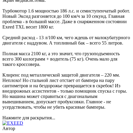
экран медиасистемы.
Турбомотор 1.6 мощностью 186 л.с. и семиступенчатый робот.
Новый Эксид разгоняется до 100 км/ч за 10 секунд. Главная
проблема - в большой массе. Даже в снаряженном состоянии
Exeed TXL весит 1800 кг.
Средний расход - 13 л/100 км, чего ждешь от малокубатурного
двигателя с наддувом. А топливный бак – всего 55 литров.
Полная масса 2100 кг, а это значит, что грузоподъемность
всего 300 килограмм + водитель (75 кг). Очень мало для
такого кроссовера.
Клиренс под металлической защитой двигателя – 220 мм.
Неплохо! Но стальной лист отстает от бампера на пару
сантиметров и на бездорожье превращается в скребок! Из
внедорожных ассистентов - только помощник спуска с горы.
Но машина может справиться с диагональным
вывешиванием, допускает пробуксовки. Главное - не
усердствовать, чтобы не убить красивые бамперы.
Нажмите для раскрытия...
Автор