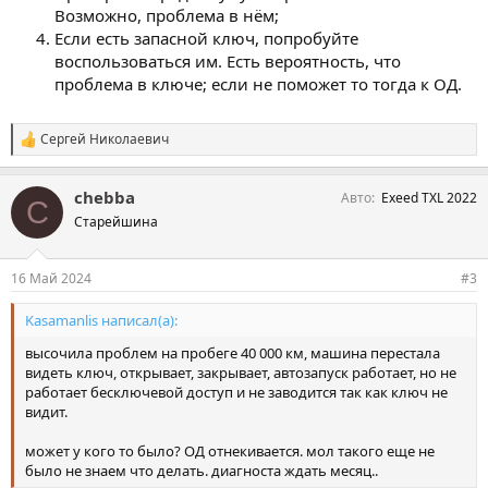
Возможно, проблема в нём;
Если есть запасной ключ, попробуйте
воспользоваться им. Есть вероятность, что
проблема в ключе; если не поможет то тогда к ОД.
Сергей Николаевич
С
и
м
chebba
Авто
Exeed TXL 2022
п
C
а
Старейшина
т
и
и
16 Май 2024
#3
:
Kasamanlis написал(а):
высочила проблем на пробеге 40 000 км, машина перестала
видеть ключ, открывает, закрывает, автозапуск работает, но не
работает бесключевой доступ и не заводится так как ключ не
видит.
может у кого то было? ОД отнекивается. мол такого еще не
было не знаем что делать. диагноста ждать месяц..