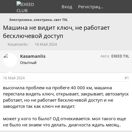
Вход
Регистрация
Электроника, электрика, свет TXL
Машина не видит ключ, не работает
бесключевой доступ
А
Д
Kasamanlis
16 Май 2024
в
а
т
т
Kasamanlis
Авто
EXEED TXL
о
а
Опытный
р
н
т
а
е
ч
16 Май 2024
#1
м
а
ы
л
высочила проблем на пробеге 40 000 км, машина
а
перестала видеть ключ, открывает, закрывает, автозапуск
работает, но не работает бесключевой доступ и не
заводится так как ключ не видит.
может у кого то было? ОД отнекивается. мол такого еще
не было не знаем что делать. диагноста ждать месяц..