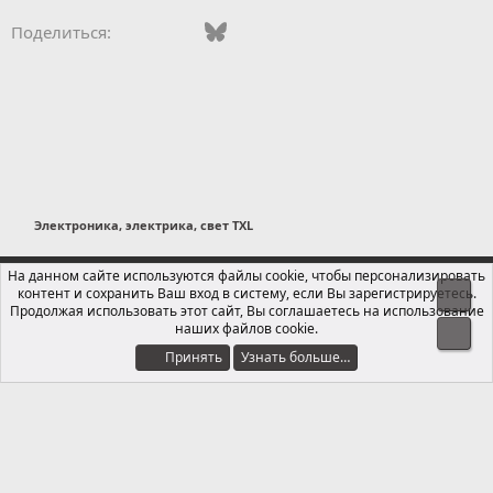
Vkontakte
Facebook
Bluesky
WhatsApp
Telegram
Электронная поч
Ссылка
Поделиться:
Электроника, электрика, свет TXL
Russian (RU)
На данном сайте используются файлы cookie, чтобы персонализировать
контент и сохранить Ваш вход в систему, если Вы зарегистрируетесь.
Свер
Обратная связь
Условия и правила
Продолжая использовать этот сайт, Вы соглашаетесь на использование
Политика конфиденциальности
Помощь
Главная
R
наших файлов cookie.
Сниз
S
S
Принять
Узнать больше…
®
Локализация от xenForo.Info