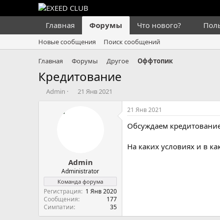
Главная
Форумы
Что нового?
Пол
Новые сообщения
Поиск сообщений
Главная
Форумы
Другое
Оффтопик
Кредитование
А
Д
Admin
21 Янв 2021
в
а
т
т
21 Янв 2021
о
а
Обсуждаем кредитование
р
н
т
а
е
ч
На каких условиях и в к
м
а
Admin
ы
л
а
Administrator
Команда форума
Регистрация
1 Янв 2020
Сообщения
177
Симпатии
35