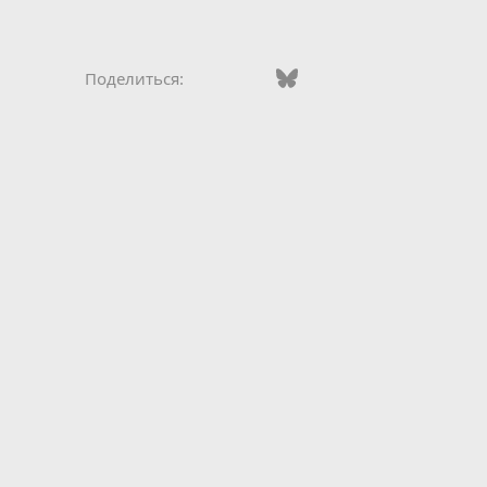
Vkontakte
Facebook
Bluesky
WhatsApp
Telegram
Электро
Поделиться: