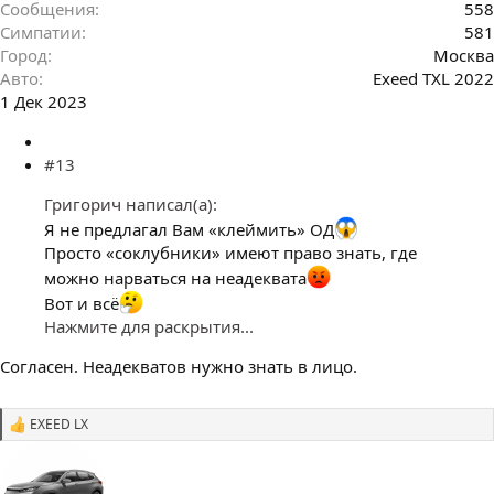
Сообщения
558
Симпатии
581
Город
Москва
Авто
Exeed TXL 2022
1 Дек 2023
#13
Григорич написал(а):
Я не предлагал Вам «клеймить» ОД
Просто «соклубники» имеют право знать, где
можно нарваться на неадеквата
Вот и всё
Нажмите для раскрытия...
Согласен. Неадекватов нужно знать в лицо.
EXEED LX
С
и
м
п