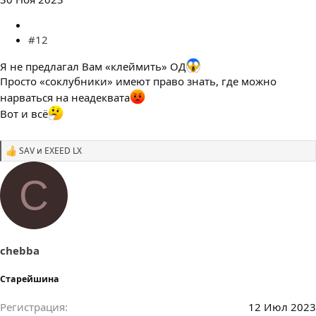
#12
Я не предлагал Вам «клеймить» ОД
Просто «соклубники» имеют право знать, где можно
нарваться на неадеквата
Вот и всё
SAV
и
EXEED LX
С
и
м
C
п
а
т
и
и
:
chebba
Старейшина
Регистрация
12 Июл 2023