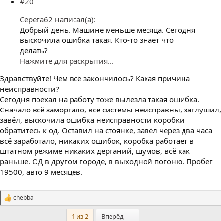
#20
Серега62 написал(а):
Добрый день. Машине меньше месяца. Сегодня
выскочила ошибка такая. Кто-то знает что
делать?
Нажмите для раскрытия...
Здравствуйте! Чем всё закончилось? Какая причина
неисправности?
Сегодня поехал на работу тоже вылезла такая ошибка.
Сначало всё заморгало, все системы неисправны, заглушил,
завёл, выскочила ошибка неисправности коробки
обратитесь к од. Оставил на стоянке, завёл через два часа
всё заработало, никаких ошибок, коробка работает в
штатном режиме никаких дерганий, шумов, всё как
раньше. ОД в другом городе, в выходной погоню. Пробег
19500, авто 9 месяцев.
chebba
С
и
Последний
1 из 2
Вперёд
м