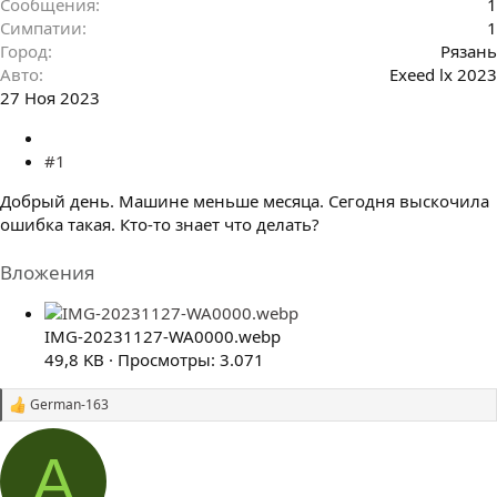
Сообщения
1
Симпатии
1
Город
Рязань
Авто
Exeed lx 2023
27 Ноя 2023
#1
Добрый день. Машине меньше месяца. Сегодня выскочила
ошибка такая. Кто-то знает что делать?
Вложения
IMG-20231127-WA0000.webp
49,8 KB · Просмотры: 3.071
German-163
С
и
м
А
п
а