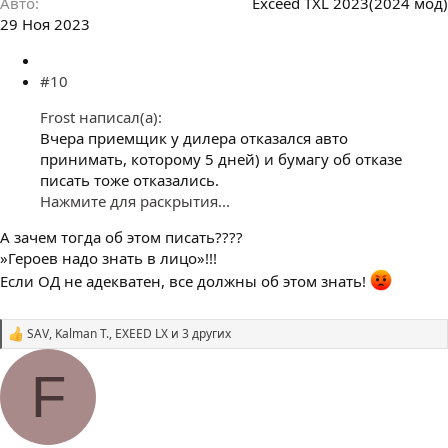
Авто
Exceed TXL 2023(2024 мод)
29 Ноя 2023
#10
Frost написал(а):
Вчера приемщик у дилера отказался авто
принимать, которому 5 дней) и бумагу об отказе
писать тоже отказались.
Нажмите для раскрытия...
А зачем тогда об этом писать????
»Героев надо знать в лицо»!!!
Если ОД не адекватен, все должны об этом знать!
SAV
,
Kalman T.
,
EXEED LX
и 3 других
С
и
м
F
п
а
т
и