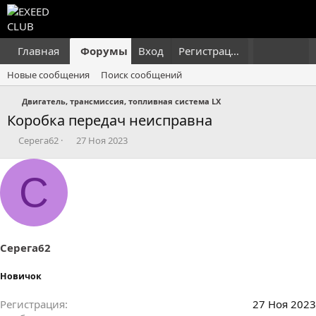
Главная
Форумы
Вход
Что нового?
Регистрация
Пользовател
Новые сообщения
Поиск сообщений
Двигатель, трансмиссия, топливная система LX
Коробка передач неисправна
А
Д
Серега62
27 Ноя 2023
в
а
т
т
С
о
а
р
н
т
а
е
ч
м
а
ы
л
Серега62
а
Новичок
Регистрация
27 Ноя 2023