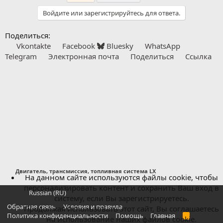
п
а
Войдите или зарегистрируйтесь для ответа.
т
и
Поделиться:
и
:
Vkontakte
Facebook
Bluesky
WhatsApp
Telegram
Электронная почта
Поделиться
Ссылка
Двигатель, трансмиссия, топливная система LX
На данном сайте используются файлы cookie, чтобы
персонализировать контент и сохранить Ваш вход в
Russian (RU)
систему, если Вы зарегистрируетесь.
Обратная связь
Условия и правила
Продолжая использовать этот сайт, Вы соглашаетесь
Политика конфиденциальности
Помощь
Главная
R
на использование наших файлов cookie.
S