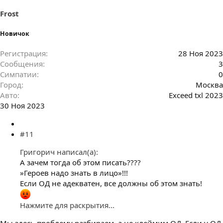
и
:
Frost
Новичок
Регистрация
28 Ноя 2023
Сообщения
3
Симпатии
0
Город
Москва
Авто
Exceed txl 2023
30 Ноя 2023
#11
Григорич написал(а):
А зачем тогда об этом писать????
»Героев надо знать в лицо»!!!
Если ОД не адекватен, все должны об этом знать!
Нажмите для раскрытия...
Мы здесь проблему разбираем, а не клеймим ОД. Если у ОД