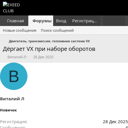
Главная
Форумы
Вход
Что нового?
Регистрация
Пользовател
Новые сообщения
Поиск сообщений
Двигатель, трансмиссия, топливная система VX
Дёргает VX при наборе оборотов
А
Д
Виталий Л
28 Дек 2025
в
а
т
т
В
о
а
р
н
т
а
е
ч
м
а
ы
л
Виталий Л
а
Новичок
Регистрация
28 Дек 2025
Сообщения
4