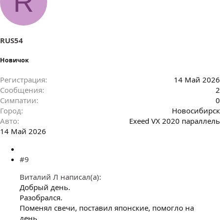
R
а
т
и
и
:
RUS54
Новичок
Регистрация
14 Май 2026
Сообщения
2
Симпатии
0
Город
Новосибирск
Авто
Exeed VX 2020 параллель
14 Май 2026
#9
Виталий Л написал(а):
Добрый день.
Разобрался.
Поменял свечи, поставил японские, помогло на
день.