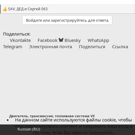
SAV
,
ДЕД
и
Сергей 063
С
и
Войдите или зарегистрируйтесь для ответа.
м
п
а
Поделиться:
т
Vkontakte
Facebook
Bluesky
WhatsApp
и
и
Telegram
Электронная почта
Поделиться
Ссылка
:
Двигатель, трансмиссия, топливная система VX
На данном сайте используются файлы cookie, чтобы
персонализировать контент и сохранить Ваш вход в
Russian (RU)
систему, если Вы зарегистрируетесь.