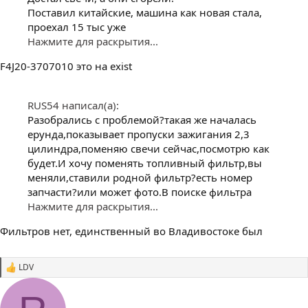
Поставил китайские, машина как новая стала,
проехал 15 тыс уже
Нажмите для раскрытия...
F4J20-3707010 это на exist
RUS54 написал(а):
Разобрались с проблемой?такая же началась
ерунда,показывает пропуски зажигания 2,3
цилиндра,поменяю свечи сейчас,посмотрю как
будет.И хочу поменять топливный фильтр,вы
меняли,ставили родной фильтр?есть номер
запчасти?или может фото.В поиске фильтра
Нажмите для раскрытия...
Фильтров нет, единственный во Владивостоке был
LDV
С
и
м
п