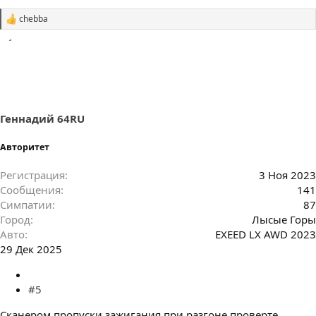
chebba
С
и
м
п
а
т
и
и
:
Геннадий 64RU
Авторитет
Регистрация
3 Ноя 2023
Сообщения
141
Симпатии
87
Город
Лысые Горы
Авто
EXEED LX AWD 2023
29 Дек 2025
#5
Сканером пропуски зажигания при разгоне проверте.