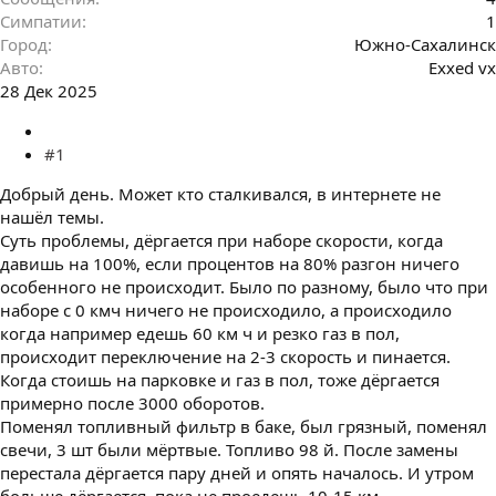
Симпатии
1
Город
Южно-Сахалинск
Авто
Exxed vx
28 Дек 2025
#1
Добрый день. Может кто сталкивался, в интернете не
нашёл темы.
Суть проблемы, дёргается при наборе скорости, когда
давишь на 100%, если процентов на 80% разгон ничего
особенного не происходит. Было по разному, было что при
наборе с 0 кмч ничего не происходило, а происходило
когда например едешь 60 км ч и резко газ в пол,
происходит переключение на 2-3 скорость и пинается.
Когда стоишь на парковке и газ в пол, тоже дёргается
примерно после 3000 оборотов.
Поменял топливный фильтр в баке, был грязный, поменял
свечи, 3 шт были мёртвые. Топливо 98 й. После замены
перестала дёргается пару дней и опять началось. И утром
больше дёргается, пока не проедешь 10-15 км