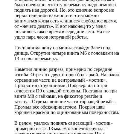
было очевидно, что эту перемычку надо немного
поднять над дорогой. Но, это конечно вопрос не
первостепенной важности и этим можно
заниматься когда есть «лишнее» свободное время,
от «нечего делать». И вот наконец-то у меня
появилось такое время в середине лета. На все
ушло пара часов нетрудной работы.
Поставил машину на мини-эстакаду. Залез под
днище. Открутил четыре винта М6 с головками на
13 и снял перемычку.
Наметил линию разреза, примерно по середине
изгиба. Отрезал с двух сторон болгаркой. Наложил
отрезанные части на центральный «мостик».
Прихватил струбцинами. Просверлил по три
отверстия D9 с каждой стороны. Поставил по три
винта М8 с гайками, на фиксатор резтбы и
затянул. Отрезал лишние части торчащей резьбы.
Промыл все обезжиривателем. Покрыл швы
хорошей краской по оцинкованным поверхностям.
В целом, удалось поднять свисающий «мостик»
примерно на 12-13 мм. Это конечно ерунда –
скажут многие, ни на что не повлияет. Но, с