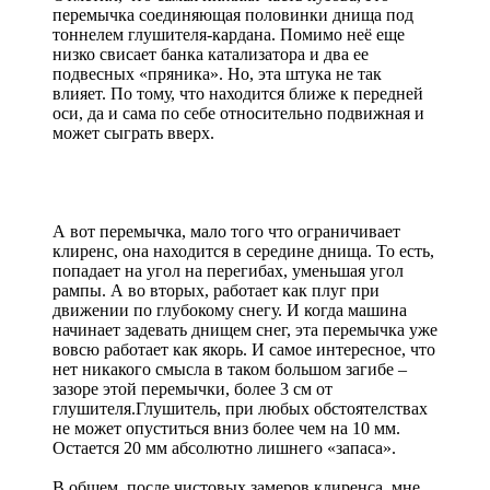
перемычка соединяющая половинки днища под
тоннелем глушителя-кардана. Помимо неё еще
низко свисает банка катализатора и два ее
подвесных «пряника». Но, эта штука не так
влияет. По тому, что находится ближе к передней
оси, да и сама по себе относительно подвижная и
может сыграть вверх.
А вот перемычка, мало того что ограничивает
клиренс, она находится в середине днища. То есть,
попадает на угол на перегибах, уменьшая угол
рампы. А во вторых, работает как плуг при
движении по глубокому снегу. И когда машина
начинает задевать днищем снег, эта перемычка уже
вовсю работает как якорь. И самое интересное, что
нет никакого смысла в таком большом загибе –
зазоре этой перемычки, более 3 см от
глушителя.Глушитель, при любых обстоятелствах
не может опуститься вниз более чем на 10 мм.
Остается 20 мм абсолютно лишнего «запаса».
В общем, после чистовых замеров клиренса, мне