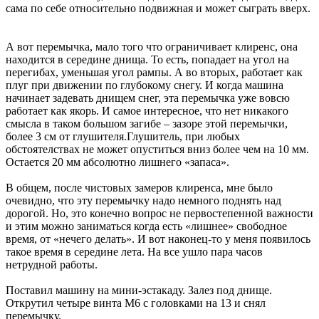
сама по себе относительно подвижная и может сыграть вверх.
А вот перемычка, мало того что ограничивает клиренс, она
находится в середине днища. То есть, попадает на угол на
перегибах, уменьшая угол рампы. А во вторых, работает как
плуг при движении по глубокому снегу. И когда машина
начинает задевать днищем снег, эта перемычка уже вовсю
работает как якорь. И самое интересное, что нет никакого
смысла в таком большом загибе – зазоре этой перемычки,
более 3 см от глушителя.Глушитель, при любых
обстоятелствах не может опуститься вниз более чем на 10 мм.
Остается 20 мм абсолютно лишнего «запаса».
В общем, после чистовых замеров клиренса, мне было
очевидно, что эту перемычку надо немного поднять над
дорогой. Но, это конечно вопрос не первостепенной важности
и этим можно заниматься когда есть «лишнее» свободное
время, от «нечего делать». И вот наконец-то у меня появилось
такое время в середине лета. На все ушло пара часов
нетрудной работы.
Поставил машину на мини-эстакаду. Залез под днище.
Открутил четыре винта М6 с головками на 13 и снял
перемычку.