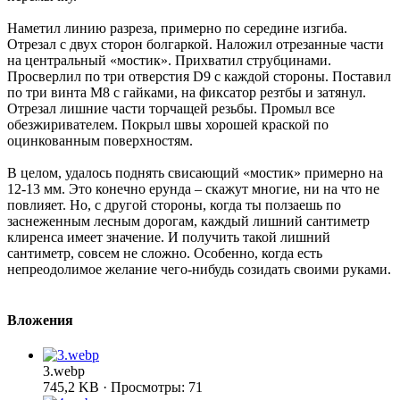
Наметил линию разреза, примерно по середине изгиба.
Отрезал с двух сторон болгаркой. Наложил отрезанные части
на центральный «мостик». Прихватил струбцинами.
Просверлил по три отверстия D9 с каждой стороны. Поставил
по три винта М8 с гайками, на фиксатор резтбы и затянул.
Отрезал лишние части торчащей резьбы. Промыл все
обезжиривателем. Покрыл швы хорошей краской по
оцинкованным поверхностям.
В целом, удалось поднять свисающий «мостик» примерно на
12-13 мм. Это конечно ерунда – скажут многие, ни на что не
повлияет. Но, с другой стороны, когда ты ползаешь по
заснеженным лесным дорогам, каждый лишний сантиметр
клиренса имеет значение. И получить такой лишний
сантиметр, совсем не сложно. Особенно, когда есть
непреодолимое желание чего-нибудь созидать своими руками.
Вложения
3.webp
745,2 KB · Просмотры: 71