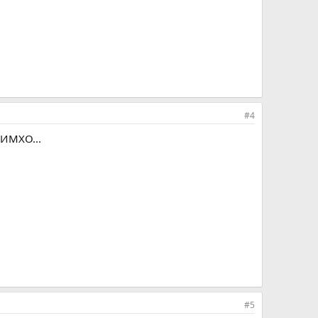
#4
 ИМХО...
#5