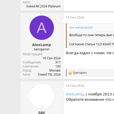
Авто
Exeed RX 2024 Platinum
19 Сен 2024
A
sav написал(а):
Вообще-то они теперь вне 
Согласно статье 12.5 КоАП
AlexLamp
Авторитет
Всегда ездил с ними. Не
Регистрация
16 Сен 2024
Сообщения
317
Симпатии
143
Город
Москва
Григорич
С
Авто
Exeed TXL 2024
и
м
19 Сен 2024
п
а
AlexLamp
, с ноября 2023
т
и
Обратите внимание что н
и
:
SAV