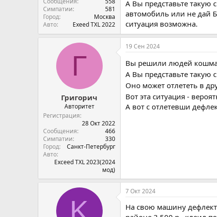
Сообщения
558
А Вы представьте такую 
Симпатии
581
автомобиль или не дай Бо
Город
Москва
ситуация возможна.
Авто
Exeed TXL 2022
19 Сен 2024
Г
Вы решили людей кошма
А Вы представьте такую 
Оно может отлететь в др
Вот эта ситуация - вероят
Григорич
А вот с отлетевши дефлек
Авторитет
Регистрация
28 Окт 2022
Сообщения
466
Симпатии
330
Город
Санкт-Петербург
Авто
Exceed TXL 2023(2024
мод)
7 Окт 2024
K
На свою машину дефлектор