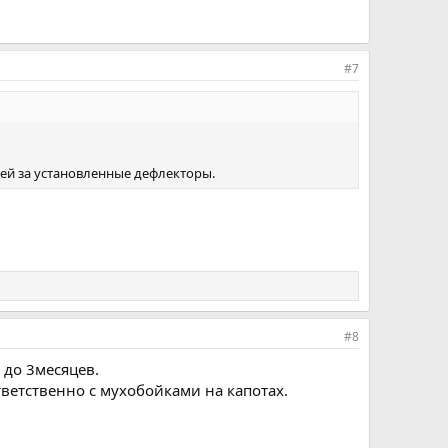
#7
ей за установленные дефлекторы.
#8
 до 3месяцев.
тветственно с мухобойками на капотах.