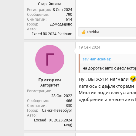
Старейшина
Регистрация
8 Сен 2024
Сообщения
790
Симпатии
614
Город
Домодедово
Авто
chebba
С
Exeed RX 2024 Platinum
и
м
19 Сен 2024
п
Г
а
т
sav написал(а):
и
и
на дорогах авто с дефлект
:
Ну , Вы ЖУТИ нагнали
Григорич
Авторитет
Катаюсь с дефлекторами
Регистрация
Многие водители устанав
28 Окт 2022
одобрение и внесение в 
Сообщения
466
Симпатии
330
Город
Санкт-Петербург
Авто
Exceed TXL 2023(2024
мод)