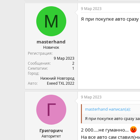
9 Мар 2023
M
Я при покупке авто сразу
masterhand
Новичок
Регистрация
9 Мар 2023
Сообщения
2
Симпатии
1
Город
Нижний Новгород
Авто
Exeed TXL 2022
9 Мар 2023
Г
masterhand написал(а):
Я при покупке авто сразу з
2 000….не гуманно…
Григорич
Авторитет
На все авто сам ставил(н