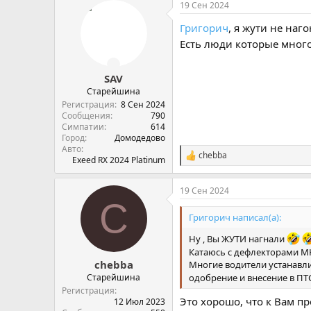
19 Сен 2024
Григорич
, я жути не на
Есть люди которые много
SAV
Старейшина
Регистрация
8 Сен 2024
Сообщения
790
Симпатии
614
Город
Домодедово
Авто
chebba
С
Exeed RX 2024 Platinum
и
м
19 Сен 2024
п
C
а
т
Григорич написал(а):
и
и
Ну , Вы ЖУТИ нагнали
:
Катаюсь с дефлекторами М
chebba
Многие водители устанавли
Старейшина
одобрение и внесение в ПТС
Регистрация
Это хорошо, что к Вам пр
12 Июл 2023