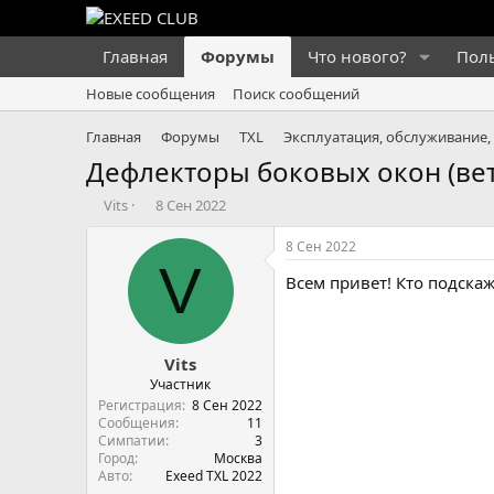
Главная
Форумы
Что нового?
Пол
Новые сообщения
Поиск сообщений
Главная
Форумы
TXL
Эксплуатация, обслуживание,
Дефлекторы боковых окон (вет
А
Д
Vits
8 Сен 2022
в
а
т
т
8 Сен 2022
о
а
V
Всем привет! Кто подска
р
н
т
а
е
ч
м
а
Vits
ы
л
а
Участник
Регистрация
8 Сен 2022
Сообщения
11
Симпатии
3
Город
Москва
Авто
Exeed TXL 2022