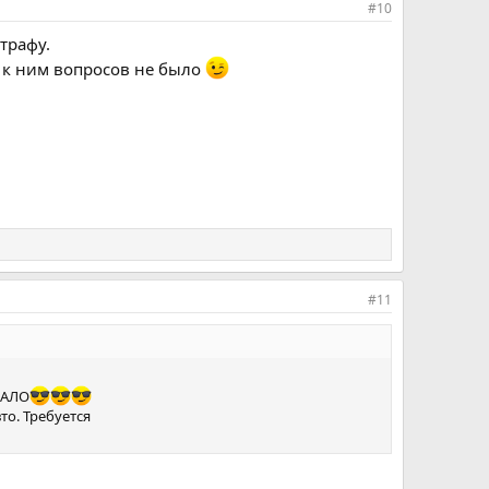
#10
трафу.
Д к ним вопросов не было
#11
КАЛО
то. Требуется