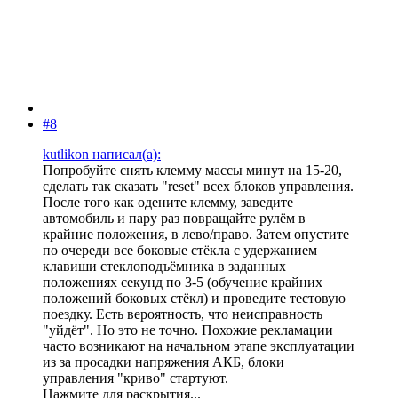
#8
kutlikon написал(а):
Попробуйте снять клемму массы минут на 15-20,
сделать так сказать "reset" всех блоков управления.
После того как одените клемму, заведите
автомобиль и пару раз повращайте рулём в
крайние положения, в лево/право. Затем опустите
по очереди все боковые стёкла с удержанием
клавиши стеклоподъёмника в заданных
положениях секунд по 3-5 (обучение крайних
положений боковых стёкл) и проведите тестовую
поездку. Есть вероятность, что неисправность
"уйдёт". Но это не точно. Похожие рекламации
часто возникают на начальном этапе эксплуатации
из за просадки напряжения АКБ, блоки
управления "криво" стартуют.
Нажмите для раскрытия...