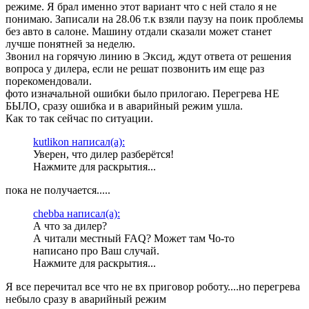
режиме. Я брал именно этот вариант что с ней стало я не
понимаю. Записали на 28.06 т.к взяли паузу на поик проблемы
без авто в салоне. Машину отдали сказали может станет
лучше понятней за неделю.
Звонил на горячую линию в Эксид, ждут ответа от решения
вопроса у дилера, если не решат позвонить им еще раз
порекомендовали.
фото изначальной ошибки было прилогаю. Перегрева НЕ
БЫЛО, сразу ошибка и в аварийный режим ушла.
Как то так сейчас по ситуации.
kutlikon написал(а):
Уверен, что дилер разберётся!
Нажмите для раскрытия...
пока не получается.....
chebba написал(а):
А что за дилер?
А читали местный FAQ? Может там Чо-то
написано про Ваш случай.
Нажмите для раскрытия...
Я все перечитал все что не вх приговор роботу....но перегрева
небыло сразу в аварийный режим