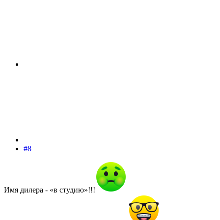
#8
Имя дилера - «в студию»!!!