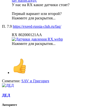
sav написал(а):
У нас на RX какие датчики стоят?
Первый вариант или второй?
Нажмите для раскрытия...
П. 7.9
https://exeed-russia-club.ru/faq/
RX 802000121AA
Нажмите для раскрытия...
Симпатии:
SAV
и
Григорич
ДЕД
Авторитет