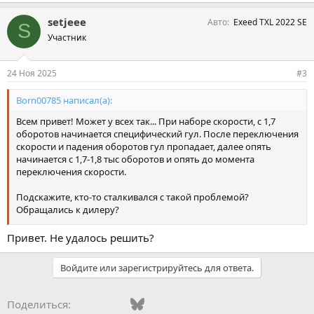
setjeee
Авто
Exeed TXL 2022 SE
S
Участник
24 Ноя 2025
#3
Born00785 написал(а):
Всем привет! Может у всех так... При наборе скорости, с 1,7
оборотов начинается специфический гул. После переключения
скорости и падения оборотов гул пропадает, далее опять
начинается с 1,7-1,8 тыс оборотов и опять до момента
переключения скорости.
Подскажите, кто-то сталкивался с такой проблемой?
Обращались к дилеру?
EXEED 2,0 2023
Привет. Не удалось решить?
Войдите или зарегистрируйтесь для ответа.
Vkontakte
Facebook
Bluesky
WhatsApp
Telegram
Электронная поч
Поделиться: