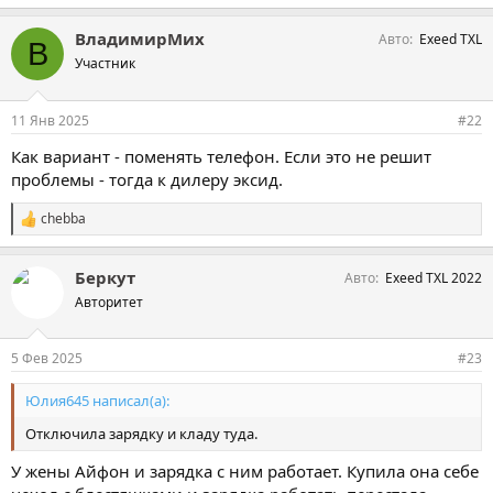
ВладимирМих
Авто
Exeed TXL
В
Участник
11 Янв 2025
#22
Как вариант - поменять телефон. Если это не решит
проблемы - тогда к дилеру эксид.
chebba
С
и
м
Беркут
Авто
Exeed TXL 2022
п
а
Авторитет
т
и
и
5 Фев 2025
#23
:
Юлия645 написал(а):
Отключила зарядку и кладу туда.
У жены Айфон и зарядка с ним работает. Купила она себе