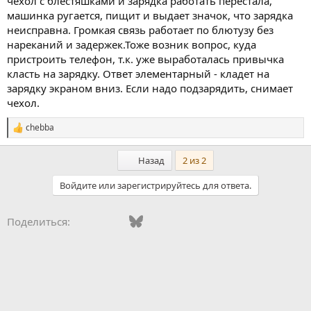
чехол с блестяшками и зарядка работать перестала,
машинка ругается, пищит и выдает значок, что зарядка
неисправна. Громкая связь работает по блютузу без
нареканий и задержек.Тоже возник вопрос, куда
пристроить телефон, т.к. уже выработалась привычка
класть на зарядку. Ответ элементарный - кладет на
зарядку экраном вниз. Если надо подзарядить, снимает
чехол.
chebba
С
и
м
Первый
Назад
2 из 2
п
а
Войдите или зарегистрируйтесь для ответа.
т
и
и
Vkontakte
Facebook
Bluesky
WhatsApp
Telegram
Электронная поч
Ссылка
Поделиться:
: