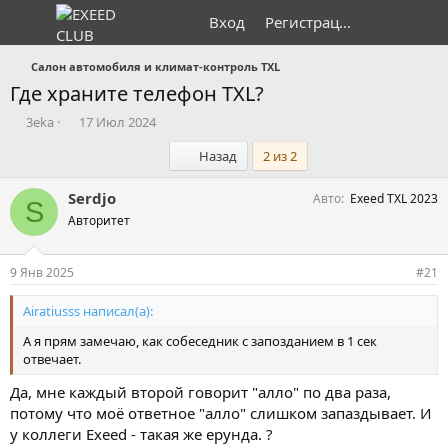
Вход
Регистрация
Салон автомобиля и климат-контроль TXL
Где храните телефон TXL?
А
Д
3eka
17 Июл 2024
в
а
Первый
Назад
2 из 2
т
т
о
а
р
н
Serdjo
Авто
Exeed TXL 2023
S
т
а
Авторитет
е
ч
м
а
ы
л
9 Янв 2025
#21
а
Airatiusss написал(а):
А я прям замечаю, как собеседник с запозданием в 1 сек
отвечает.
Да, мне каждый второй говорит "алло" по два раза,
потому что моё ответное "алло" слишком запаздывает. И
у коллеги Exeed - такая же ерунда. ?