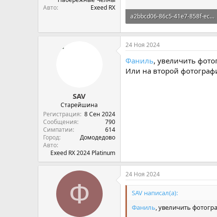
Авто
Exeed RX
a2bbcd06-86c5-41e7-858f-ecf9fdce9818.webp
289,9 KB · Просмотры: 591
24 Ноя 2024
Фаниль
, увеличить фото
Или на второй фотограф
SAV
Старейшина
Регистрация
8 Сен 2024
Сообщения
790
Симпатии
614
Город
Домодедово
Авто
Exeed RX 2024 Platinum
24 Ноя 2024
Ф
SAV написал(а):
Фаниль
, увеличить фотогр