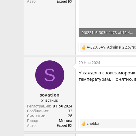
Авто
Exeed RX
9f0221b3-303c-4a73-ab12-4bd8a6883438.webp
200,7 KB · Просмотры: 644
A-320
,
SAV
,
Admin
и 2 други
С
и
м
29 Ноя 2024
п
S
а
У каждого свои заморочк
т
и
температурам. Понятно, в
и
:
sovation
Участник
Регистрация
8 Ноя 2024
Сообщения
32
Симпатии
28
Город
Москва
chebba
С
Авто
Exeed RX
и
м