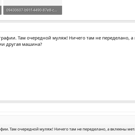
09430607-b91f-4490-87e8-c91dc6e73b4d.webp
232,8 KB · Просмотры: 415
графии. Там очередной муляж! Ничего там не переделано, а
ии другая машина?
афии. Там очередной муляж! Ничего там не переделано, а вклеены мет