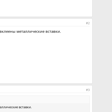
#2
 вклеены металлические вставки.
#3
аллические вставки.