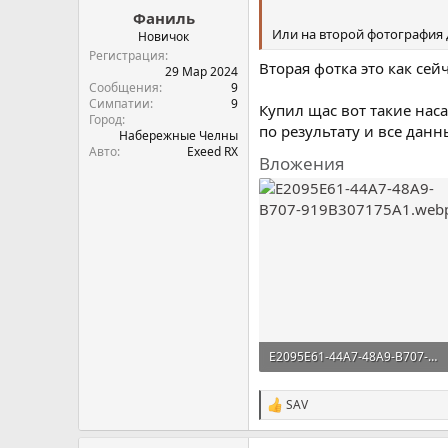
Фаниль
Или на второй фотография
Новичок
Регистрация
Вторая фотка это как сейч
29 Мар 2024
Сообщения
9
Симпатии
9
Купил щас вот такие на
Город
по результату и все дан
Набережные Челны
Авто
Exeed RX
Вложения
E2095E61-44A7-48A9-B707-919B307175A1.webp
162,1 KB · Просмотры: 218
SAV
С
и
м