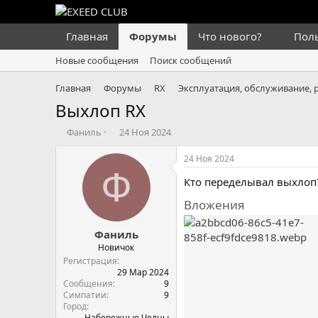
Главная
Форумы
Что нового?
Пол
Новые сообщения
Поиск сообщений
Главная
Форумы
RX
Эксплуатация, обслуживание, 
Выхлоп RX
А
Д
Фаниль
24 Ноя 2024
в
а
т
т
24 Ноя 2024
о
а
Ф
Кто переделывал выхлоп?
р
н
т
а
Вложения
е
ч
м
а
Фаниль
ы
л
а
Новичок
Регистрация
29 Мар 2024
Сообщения
9
Симпатии
9
Город
Набережные Челны