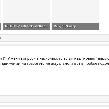
b58b74f5-1ee0-4d3c-a0c8-ab9042af6944.webp
IMG_7559.webp
369,4 KB · Просмотры: 686
548,3 KB · Просмотры: 665
х
и ))) У меня вопрос - а насколько пластик над "новым" в
 движении на трассе это не актуально, а вот в пробке подо