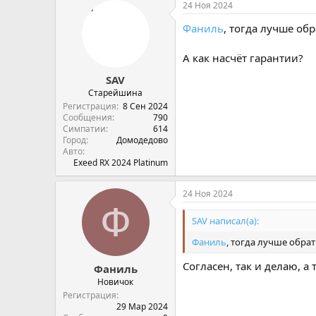
24 Ноя 2024
п
а
Фаниль
, тогда лучше об
т
и
и
А как насчёт гарантии?
:
SAV
Старейшина
Регистрация
8 Сен 2024
Сообщения
790
Симпатии
614
Город
Домодедово
Авто
Exeed RX 2024 Platinum
24 Ноя 2024
Ф
SAV написал(а):
Фаниль
, тогда лучше обра
Согласен, так и делаю, а
Фаниль
Новичок
Регистрация
29 Мар 2024