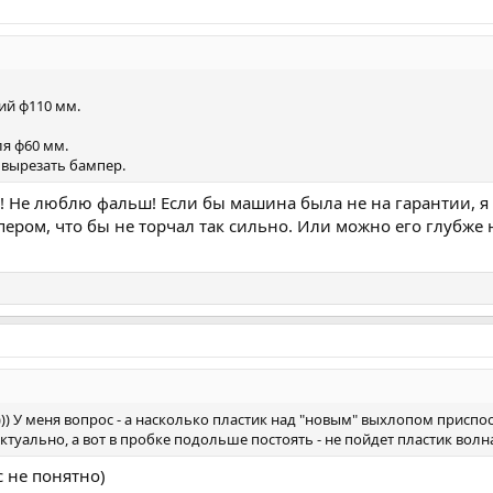
ий ф110 мм.
я ф60 мм.
 вырезать бампер.
! Не люблю фальш! Если бы машина была не на гарантии, я 
пером, что бы не торчал так сильно. Или можно его глубже 
))) У меня вопрос - а насколько пластик над "новым" выхлопом прис
актуально, а вот в пробке подольше постоять - не пойдет пластик вол
 не понятно)