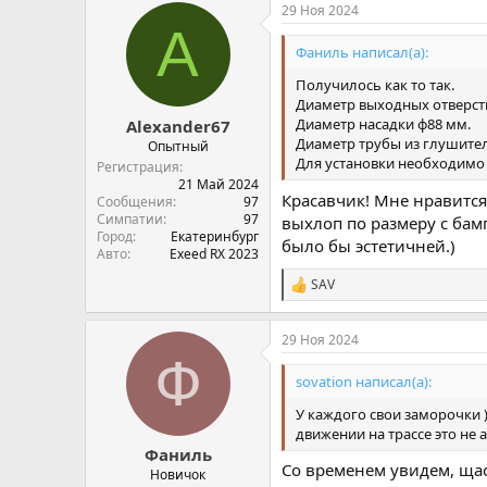
29 Ноя 2024
п
A
а
т
Фаниль написал(а):
и
и
Получилось как то так.
:
Диаметр выходных отверст
Диаметр насадки ф88 мм.
Alexander67
Диаметр трубы из глушител
Опытный
Для установки необходимо
Регистрация
21 Май 2024
Красавчик! Мне нравится
Сообщения
97
Симпатии
97
выхлоп по размеру с бам
Город
Екатеринбург
было бы эстетичней.)
Авто
Exeed RX 2023
SAV
С
и
м
29 Ноя 2024
п
Ф
а
т
sovation написал(а):
и
и
У каждого свои заморочки 
:
движении на трассе это не 
Фаниль
Со временем увидем, щас
Новичок