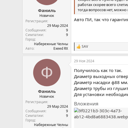
работах скорее всего слети
тогда вопросов нет, можно 
Фаниль
Новичок
Авто ПИ, так что гаранти
Регистрация
29 Мар 2024
Сообщения
9
Симпатии
9
Город
Набережные Челны
SAV
С
Авто
Exeed RX
и
м
29 Ноя 2024
п
Ф
а
Получилось как то так.
т
и
Диаметр выходных отвер
и
Диаметр насадки ф88 мм
:
Диаметр трубы из глушит
Фаниль
Для установки необходи
Новичок
Регистрация
Вложения
29 Мар 2024
Сообщения
9
Симпатии
9
Город
Набережные Челны