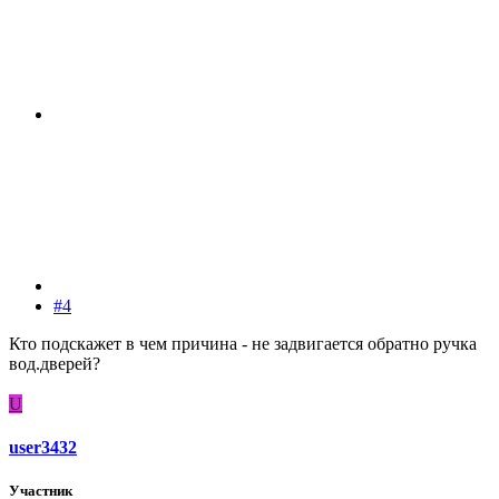
#4
Кто подскажет в чем причина - не задвигается обратно ручка
вод.дверей?
U
user3432
Участник