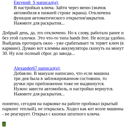
Евгений_S написал(а):
В настройках ключа. Зайти через меню (значок
автомобиля в нижней строке экрана). Отключена
функция автоматического открытия/закрытия.
Нажмите для раскрытия...
Добрый день, да, это отключено. Но к слову, работало ранее и
без этой галочки. Это что-то типа hands free. Не всегда удобно.
Выйдешь протирать окно - уже срабатывает тк теряет ключ (в
кармане). Думаю вот клеммы аккумулятора скинуть на минут
30. Ну или полный сброс до завода...
Alexander67 написал(а):
Добавлю. В мануале написано, что если машина
три дня была в заблокированном состоянии, то
ручки при приближении тоже не выдвинутся.
Нужно завести автомобиль, и настройки вернутся.
Нажмите для раскрытия...
понятно, сегодня на парковке на работе пробовал (крытый
паркинг теплый), не открылась. Ходил как кот возле машины
- не реагирует. Открыл с кнопки штатного ключа.
A