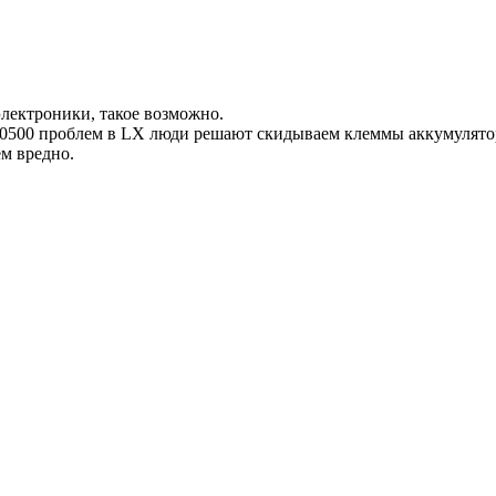
электроники, такое возможно.
о 100500 проблем в LX люди решают скидываем клеммы аккумулят
ем вредно.