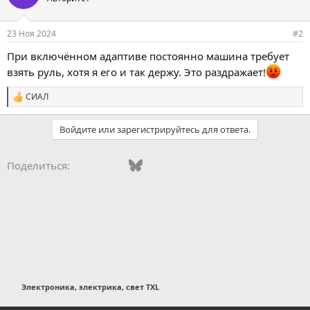
23 Ноя 2024
#2
При включённом адаптиве постоянно машина требует
взять руль, хотя я его и так держу. Это раздражает!
СИАЛ
С
и
м
Войдите или зарегистрируйтесь для ответа.
п
а
т
Vkontakte
Facebook
Bluesky
WhatsApp
Telegram
Электронная поч
Поделиться:
и
и
:
Электроника, электрика, свет TXL