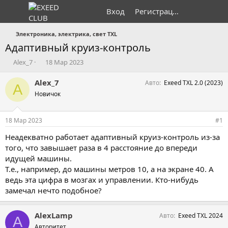
Вход
Регистрация
Электроника, электрика, свет TXL
Адаптивный круиз-контроль
А
Д
Alex_7
18 Мар 2023
в
а
т
т
Alex_7
Авто
Exeed TXL 2.0 (2023)
A
о
а
Новичок
р
н
т
а
е
ч
18 Мар 2023
#1
м
а
ы
л
Неадекватно работает адаптивный круиз-контроль из-за
а
того, что завышает раза в 4 расстояние до впереди
идущей машины.
Т.е., например, до машины метров 10, а на экране 40. А
ведь эта цифра в мозгах и управлении. Кто-нибудь
замечал нечто подобное?
AlexLamp
Авто
Exeed TXL 2024
A
Авторитет